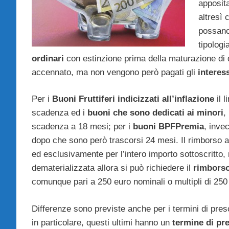
apposit
altresì 
possano 
tipologi
ordinari
con estinzione prima della maturazione di d
accennato, ma non vengono però pagati gli
interess
Per i
Buoni Fruttiferi indicizzati all’inflazione
il l
scadenza ed i
buoni che sono dedicati ai minori
,
scadenza a 18 mesi; per i
buoni BPFPremia
, inve
dopo che sono però trascorsi 24 mesi. Il rimborso a
ed esclusivamente per l’intero importo sottoscritto,
dematerializzata allora si può richiedere il
rimbors
comunque pari a 250 euro nominali o multipli di 250
Differenze sono previste anche per i termini di pres
in particolare, questi ultimi hanno un
termine di pr