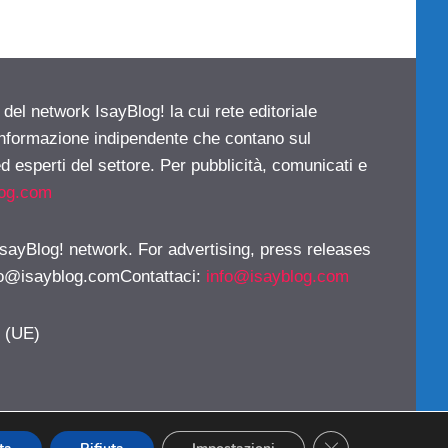
 del network IsayBlog! la cui rete editoriale
 informazione indipendente che contano sul
d esperti del settore. Per pubblicità, comunicati e
log.com
 IsayBlog! network. For advertising, press releases
fo@isayblog.comContattaci
:
info@isayblog.com
y (UE)
CLOSE GDPR CO