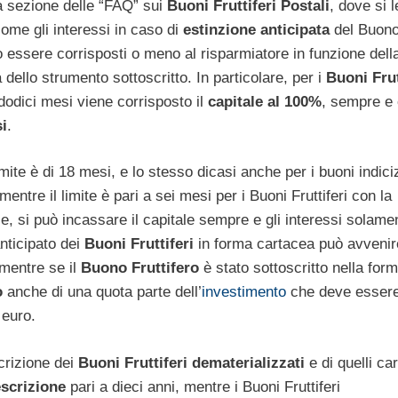
a sezione delle “FAQ” sui
Buoni Fruttiferi Postali
, dove si 
come gli interessi in caso di
estinzione anticipata
del Buon
essere corrisposti o meno al risparmiatore in funzione dell
a dello strumento sottoscritto. In particolare, per i
Buoni Frut
odici mesi viene corrisposto il
capitale al 100%
, sempre e
i
.
imite è di 18 mesi, e lo stesso dicasi anche per i buoni indici
 mentre il limite è pari a sei mesi per i Buoni Fruttiferi con la
ce, si può incassare il capitale sempre e gli interessi solame
nticipato dei
Buoni Fruttiferi
in forma cartacea può avvenir
 mentre se il
Buono Fruttifero
è stato sottoscritto nella for
o
anche di una quota parte dell’
investimento
che deve esser
 euro.
crizione dei
Buoni Fruttiferi dematerializzati
e di quelli car
escrizione
pari a dieci anni, mentre i Buoni Fruttiferi