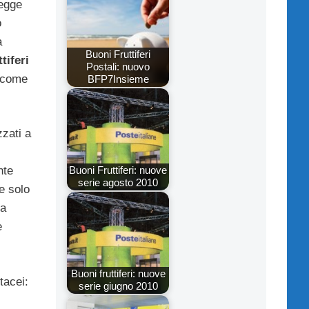
legge
o
a
Buoni Fruttiferi
tiferi
Postali: nuovo
 come
BFP7Insieme
zzati a
Buoni Fruttiferi: nuove
nte
serie agosto 2010
e solo
ma
e
Buoni fruttiferi: nuove
tacei:
serie giugno 2010