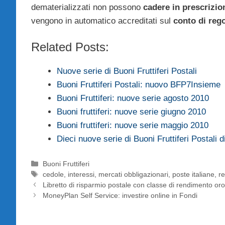
dematerializzati non possono
cadere in prescrizio
vengono in automatico accreditati sul
conto di reg
Related Posts:
Nuove serie di Buoni Fruttiferi Postali
Buoni Fruttiferi Postali: nuovo BFP7Insieme
Buoni Fruttiferi: nuove serie agosto 2010
Buoni fruttiferi: nuove serie giugno 2010
Buoni fruttiferi: nuove serie maggio 2010
Dieci nuove serie di Buoni Fruttiferi Postali
Categorie
Buoni Fruttiferi
Tag
cedole
,
interessi
,
mercati obbligazionari
,
poste italiane
,
r
Libretto di risparmio postale con classe di rendimento or
MoneyPlan Self Service: investire online in Fondi