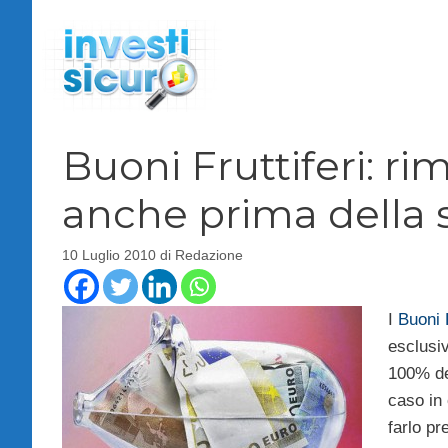
Vai
al
contenuto
Buoni Fruttiferi: r
anche prima della
10 Luglio 2010
di
Redazione
I
Buoni F
esclusi
100% del
caso in 
farlo pr