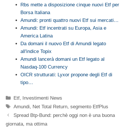
Rbs mette a disposizione cinque nuovi Etf per
Borsa Italiana
Amundi: pronti quattro nuovi Etf sui mercati…
Amundi: Etf incentrati su Europa, Asia e
America Latina
Da domani il nuovo Etf di Amundi legato
all'indice Topix
Amundi lancerà domani un Etf legato al
Nasdaq-100 Currency
OICR strutturati: Lyxor propone degli Etf di
tipo…
Categorie
Etf
,
Investimenti News
Tag
Amundi
,
Net Total Return
,
segmento EtfPlus
Spread Btp-Bund: perchè oggi non è una buona
giornata, ma ottima