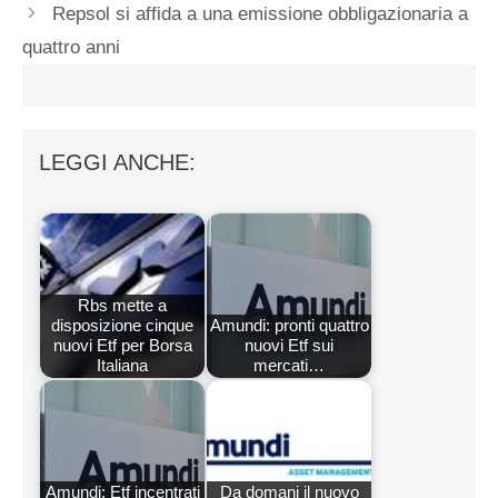
Repsol si affida a una emissione obbligazionaria a
quattro anni
LEGGI ANCHE:
Rbs mette a
disposizione cinque
Amundi: pronti quattro
nuovi Etf per Borsa
nuovi Etf sui
Italiana
mercati…
Amundi: Etf incentrati
Da domani il nuovo