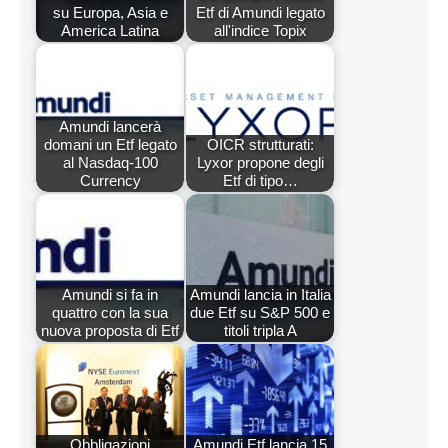
su Europa, Asia e
Etf di Amundi legato
America Latina
all'indice Topix
Amundi lancerà
domani un Etf legato
OICR strutturati:
al Nasdaq-100
Lyxor propone degli
Currency
Etf di tipo…
Amundi si fa in
Amundi lancia in Italia
quattro con la sua
due Etf su S&P 500 e
nuova proposta di Etf
titoli tripla A
Obbligazioni
Amundi Etf lancia 15