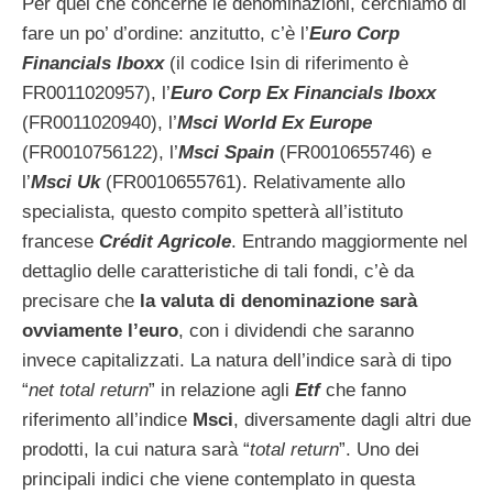
Per quel che concerne le denominazioni, cerchiamo di
fare un po’ d’ordine: anzitutto, c’è l’
Euro Corp
Financials Iboxx
(il codice Isin di riferimento è
FR0011020957), l’
Euro Corp Ex Financials Iboxx
(FR0011020940), l’
Msci World Ex Europe
(FR0010756122), l’
Msci Spain
(FR0010655746) e
l’
Msci Uk
(FR0010655761). Relativamente allo
specialista, questo compito spetterà all’istituto
francese
Crédit Agricole
. Entrando maggiormente nel
dettaglio delle caratteristiche di tali fondi, c’è da
precisare che
la valuta di denominazione sarà
ovviamente l’euro
, con i dividendi che saranno
invece capitalizzati. La natura dell’indice sarà di tipo
“
net total return
” in relazione agli
Etf
che fanno
riferimento all’indice
Msci
, diversamente dagli altri due
prodotti, la cui natura sarà “
total return
”. Uno dei
principali indici che viene contemplato in questa