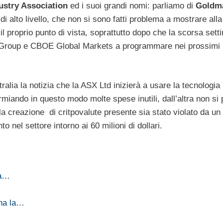
ustry Association
ed i suoi grandi nomi: parliamo di
Goldm
r di alto livello, che non si sono fatti problema a mostrare alla
proprio punto di vista, soprattutto dopo che la scorsa sett
E Group e CBOE Global Markets a programmare nei prossimi
ralia la notizia che la ASX Ltd inizierà a usare la tecnologia
armiando in questo modo molte spese inutili, dall’altra non si 
la creazione di critpovalute presente sia stato violato da un
 nel settore intorno ai 60 milioni di dollari.
sa…
nna la…