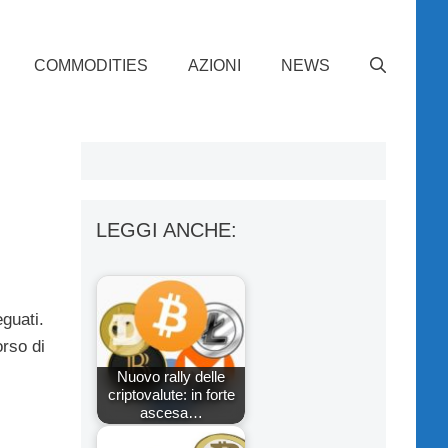
COMMODITIES
AZIONI
NEWS
LEGGI ANCHE:
guati.
orso di
Nuovo rally delle
criptovalute: in forte
ascesa…