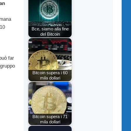
an
imana
 10
Bce, siamo alla fine
del Bitcoin
può far
 gruppo
Bitcoin supera i 60
mila dollari
Bitcoin supera i 71
mila dollari