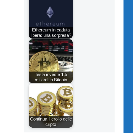
Ethereum in caduta
libera: una sorpresa?
Tesla investe 1,5
miliardi in Bitcoin
Continua il crollo delle
cripto