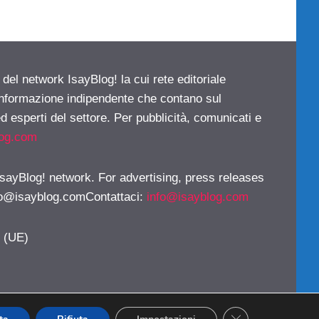
 del network IsayBlog! la cui rete editoriale
 informazione indipendente che contano sul
d esperti del settore. Per pubblicità, comunicati e
log.com
 IsayBlog! network. For advertising, press releases
fo@isayblog.comContattaci
:
info@isayblog.com
y (UE)
CLOSE GDPR CO