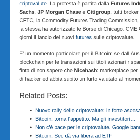
criptovalute
. La protesta è partita dalla
Futures Ind
Sachs
,
JP Morgan Chase
e
Citigroup
, tutti broke
CFTC, la Commodity Futures Trading Commission, il 
la stessa ha autorizzato le Borse di Chicago, CM
giorni il lancio dei nuovi
futures
sulle criptovalute.
E’ un momento particolare per il Bitcoin: se dall’Aust
blockchain per le transazioni sui titoli azionari risp
finta di non sapere che
Nicehash
: marketplace per 
di hacker ed abbia subito un furto valutato al momento
Related Posts:
Nuovo rally delle criptovalute: in forte asce
Bitcoin, torna l’appetito. Ma gli investitori…
Non c'è pace per le criptovalute. Google ba
Bitcoin, Sec dà via libera ad ETF