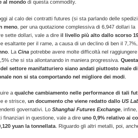
re al mondo
di questa commodity.
ggi al calo dei contratti futures (si sta parlando delle spedizi
in meno
, per una quotazione complessiva di 6,947 dollari la
re sette dollari, vale a dire
il livello più alto dallo scorso 1
e esaltante per il rame, a causa di un declino di ben il 7,7%
anno
. La
Cina
potrebbe avere molte difficoltà nel raggiungere
+7,5% che si sta allontanando in maniera progressiva.
Questa
del settore manifatturiero siano andati piuttosto male di
onale non si sta comportando nel migliore dei modi
.
uire a
qualche cambiamento nelle performance di tali fu
lle e strisce,
un documento che viene redatto dallo
US La
pendenti governativi. Lo
Shanghai Futures Exchange
, infine
 finanziari in questione, vale a dire
uno 0,9% relativo ai co
,120 yuan la tonnellata
. Riguardo gli altri metalli, poi, anche