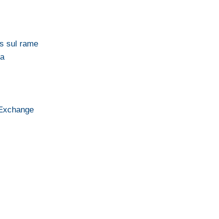
es sul rame
ra
 Exchange