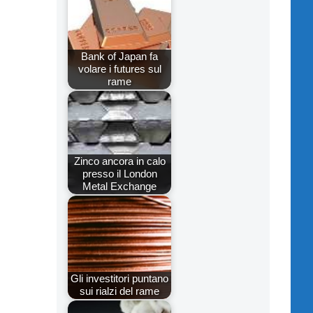
Bank of Japan fa
volare i futures sul
rame
Zinco ancora in calo
presso il London
Metal Exchange
Gli investitori puntano
sui rialzi del rame