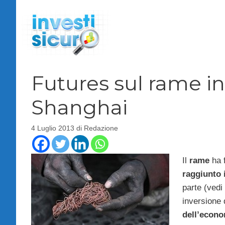
Vai
al
contenuto
Futures sul rame in
Shanghai
4 Luglio 2013
di
Redazione
Il
rame
ha f
raggiunto 
parte (ved
inversione 
dell’econo