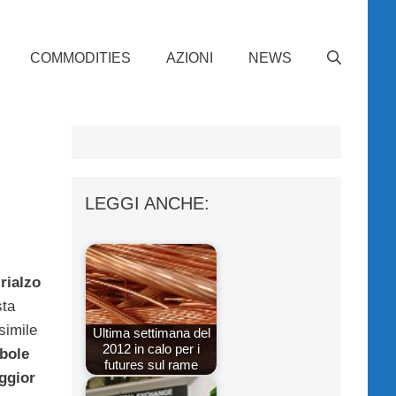
COMMODITIES
AZIONI
NEWS
LEGGI ANCHE:
rialzo
ta
 simile
Ultima settimana del
2012 in calo per i
ebole
futures sul rame
ggior