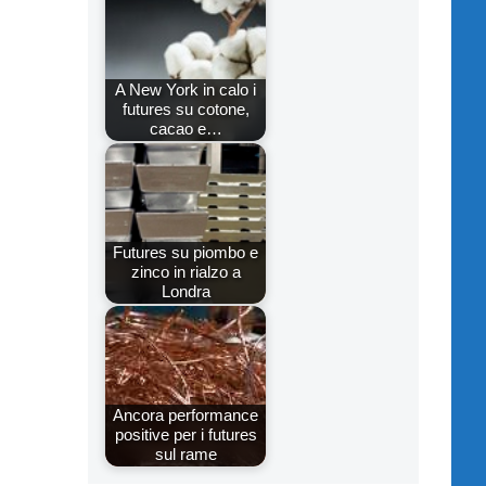
A New York in calo i
futures su cotone,
cacao e…
Futures su piombo e
zinco in rialzo a
Londra
Ancora performance
positive per i futures
sul rame