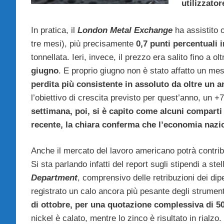
utilizzato
In pratica, il
London Metal Exchange
ha assistito o
tre mesi), più precisamente
0,7 punti percentuali 
tonnellata. Ieri, invece, il prezzo era salito fino a olt
giugno
. E proprio giugno non è stato affatto un mes
perdita più consistente in assoluto da oltre un 
l’obiettivo di crescita previsto per quest’anno, un 
settimana, poi, si è capito come alcuni comparti 
recente, la chiara conferma che l’economia nazi
Anche il mercato del lavoro americano potrà contrib
Si sta parlando infatti del report sugli stipendi a ste
Department
, comprensivo delle retribuzioni dei di
registrato un calo ancora più pesante degli strumenti
di ottobre, per una quotazione complessiva di 50
nickel è calato, mentre lo zinco è risultato in rialzo.