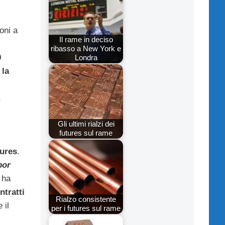
oni a
Il rame in deciso
ribasso a New York e
9
Londra
,
la
Gli ultimi rialzi dei
futures sul rame
tures
.
bor
, ha
ntratti
Rialzo consistente
 il
per i futures sul rame