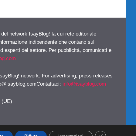
 del network IsayBlog! la cui rete editoriale
 informazione indipendente che contano sul
d esperti del settore. Per pubblicità, comunicati e
log.com
 IsayBlog! network. For advertising, press releases
fo@isayblog.comContattaci
:
info@isayblog.com
y (UE)
CLOSE GDPR CO