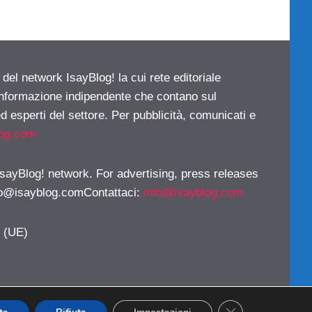
 del network IsayBlog! la cui rete editoriale
 informazione indipendente che contano sul
d esperti del settore. Per pubblicità, comunicati e
log.com
 IsayBlog! network. For advertising, press releases
fo@isayblog.comContattaci
:
info@isayblog.com
y (UE)
CLOSE GDPR CO