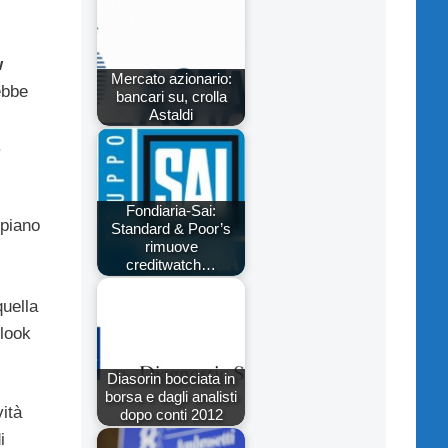
w
Mercato azionario:
ebbe
bancari su, crolla
Astaldi
.
Fondiaria-Sai:
 piano
Standard & Poor’s
rimuove
creditwatch…
quella
look
Diasorin bocciata in
borsa e dagli analisti
vità
dopo conti 2012
i