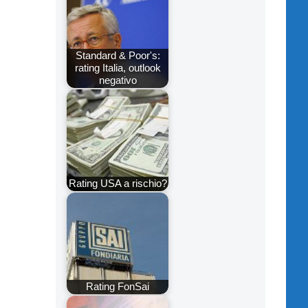
Standard & Poor's:
rating Italia, outlook
negativo
Rating USA a rischio?
Rating FonSai