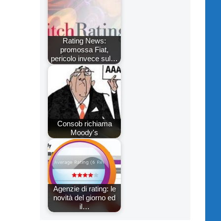
Rating News:
promossa Fiat,
pericolo invece sul…
Consob richiama
Moody's
Agenzie di rating: le
novità del giorno ed
il…