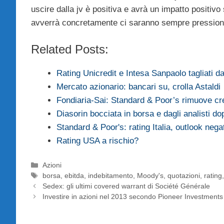
uscire dalla jv è positiva e avrà un impatto positivo
avverrà concretamente ci saranno sempre pressioni 
Related Posts:
Rating Unicredit e Intesa Sanpaolo tagliati 
Mercato azionario: bancari su, crolla Astaldi
Fondiaria-Sai: Standard & Poor’s rimuove c
Diasorin bocciata in borsa e dagli analisti d
Standard & Poor's: rating Italia, outlook nega
Rating USA a rischio?
Categorie
Azioni
Tag
borsa
,
ebitda
,
indebitamento
,
Moody's
,
quotazioni
,
rating
Sedex: gli ultimi covered warrant di Société Générale
Investire in azioni nel 2013 secondo Pioneer Investments