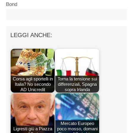
Bond
LEGGI ANCHE:
Corsa agli sportelli in
Torna la tensione sui
Italia? No secondo
differenziali, Spagna
AD Unicredit
sopra Irlanda
Mercato Europeo
Ligresti giù a Piazza
poco mosso, domani