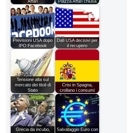
Affari
Piazza Affari chiusa
Previsioni USA dopo
Dati USA decisivi per
IPO Facebook
il recupero
Tensione alta sul
mercato dei titoli di
Crisi in Spagna,
Stato
crollano i consumi
Grecia da incubo,
Salvataggio Euro con