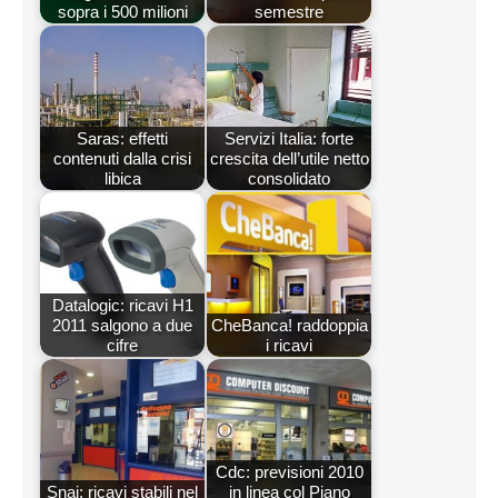
sopra i 500 milioni
semestre
Saras: effetti
Servizi Italia: forte
contenuti dalla crisi
crescita dell’utile netto
libica
consolidato
Datalogic: ricavi H1
2011 salgono a due
CheBanca! raddoppia
cifre
i ricavi
Cdc: previsioni 2010
Snai: ricavi stabili nel
in linea col Piano