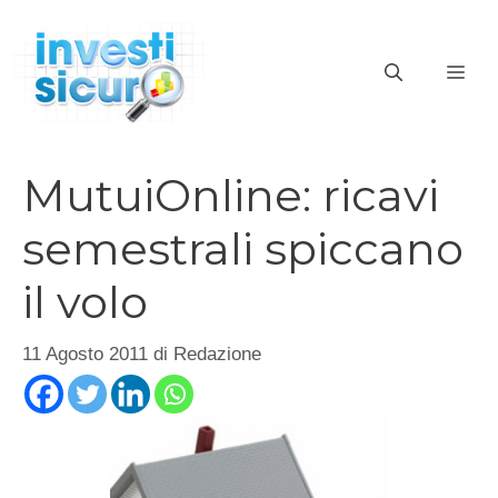
Vai
al
ME
contenuto
MutuiOnline: ricavi
semestrali spiccano
il volo
11 Agosto 2011
di
Redazione