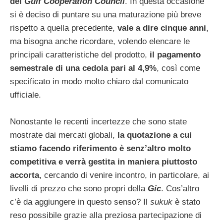
del
Gulf Cooperation Council
. In questa occasione
si è deciso di puntare su una maturazione più breve
rispetto a quella precedente,
vale a dire cinque anni
,
ma bisogna anche ricordare, volendo elencare le
principali caratteristiche del prodotto,
il pagamento
semestrale di una cedola pari al 4,9%
, così come
specificato in modo molto chiaro dal comunicato
ufficiale.
Nonostante le recenti incertezze che sono state
mostrate dai mercati globali,
la quotazione a cui
stiamo facendo riferimento è senz’altro molto
competitiva e verrà gestita in maniera piuttosto
accorta
, cercando di venire incontro, in particolare, ai
livelli di prezzo che sono propri della
Gic
. Cos’altro
c’è da aggiungere in questo senso? Il
sukuk
è stato
reso possibile grazie alla preziosa partecipazione di