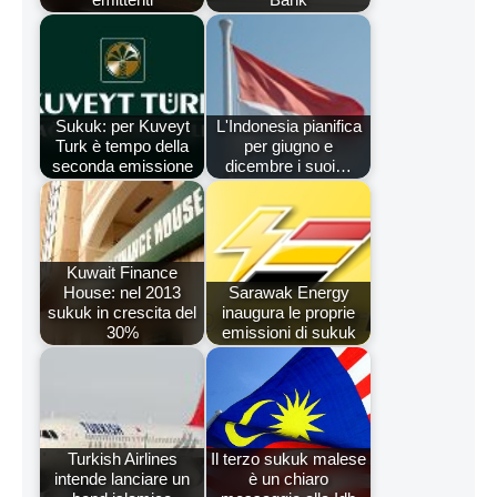
Sukuk: per Kuveyt
L'Indonesia pianifica
Turk è tempo della
per giugno e
seconda emissione
dicembre i suoi…
Kuwait Finance
House: nel 2013
Sarawak Energy
sukuk in crescita del
inaugura le proprie
30%
emissioni di sukuk
Turkish Airlines
Il terzo sukuk malese
intende lanciare un
è un chiaro