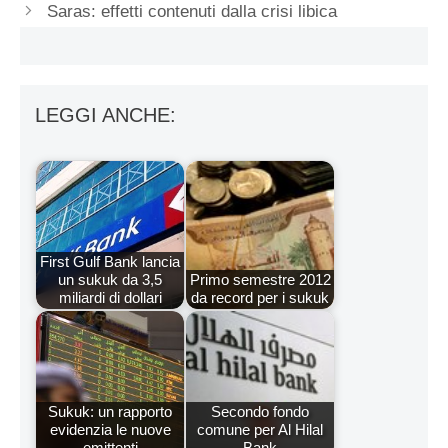
Saras: effetti contenuti dalla crisi libica
LEGGI ANCHE:
First Gulf Bank lancia
un sukuk da 3,5
Primo semestre 2012
miliardi di dollari
da record per i sukuk
Sukuk: un rapporto
Secondo fondo
evidenzia le nuove
comune per Al Hilal
emittenti
Bank