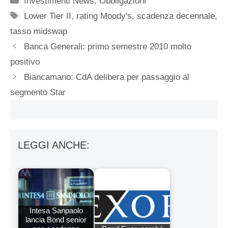
Investimenti News
,
Obbligazioni
Tag
Lower Tier II
,
rating Moody's
,
scadenza decennale
,
tasso midswap
Banca Generali: primo semestre 2010 molto
positivo
Biancamano: CdA delibera per passaggio al
segmento Star
LEGGI ANCHE:
Intesa Sanpaolo
lancia Bond senior