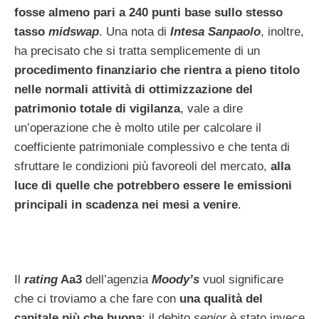
fosse almeno pari a 240 punti base sullo stesso
tasso
midswap
. Una nota di
Intesa Sanpaolo
, inoltre,
ha precisato che si tratta semplicemente di un
procedimento finanziario che rientra a pieno titolo
nelle normali attività di ottimizzazione del
patrimonio totale di vigilanza
, vale a dire
un’operazione che è molto utile per calcolare il
coefficiente patrimoniale complessivo e che tenta di
sfruttare le condizioni più favoreoli del mercato,
alla
luce di quelle che potrebbero essere le emissioni
principali in scadenza nei mesi a venire
.
Il
rating
Aa3
dell’agenzia
Moody’s
vuol significare
che ci troviamo a che fare con
una qualità del
capitale più che buona
: il debito
senior
è stato invece