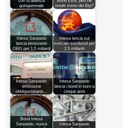
con scadenza
Bond Exor, perché
quinquennale
rende meno dei Btp?
Intesa Sanpaolo
Intesa lancia sul
lancia emissione
mercato eurobond per
OBG per 1,5 miliardi
2,5 miliardi
Intesa Sanpaolo:
Intesa Sanpaolo
emissione
lancia i bond in euro a
obbligazionaria…
cinque anni
Bond Intesa
Sanpaolo, nuova
Intesa Sanpaolo