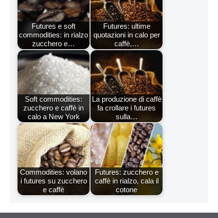
Futures e soft
Futures: ultime
commodities: in rialzo
quotazioni in calo per
zucchero e…
caffè,…
Soft commodities:
La produzione di caffè
zucchero e caffè in
fa crollare i futures
calo a New York
sulla…
Commodities: volano
Futures: zucchero e
i futures su zucchero
caffè in rialzo, cala il
e caffè
cotone