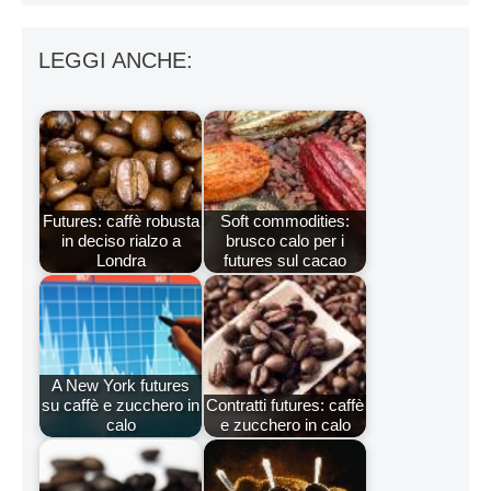
LEGGI ANCHE:
Futures: caffè robusta
Soft commodities:
in deciso rialzo a
brusco calo per i
Londra
futures sul cacao
A New York futures
su caffè e zucchero in
Contratti futures: caffè
calo
e zucchero in calo