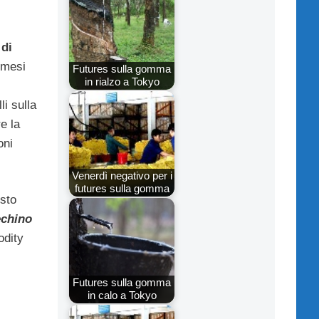
 di
 mesi
Futures sulla gomma
in rialzo a Tokyo
i sulla
re la
oni
Venerdì negativo per i
futures sulla gomma
isto
chino
odity
Futures sulla gomma
in calo a Tokyo