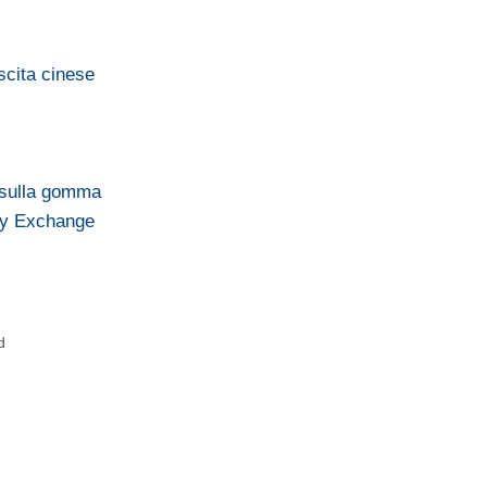
scita cinese
s sulla gomma
ty Exchange
d