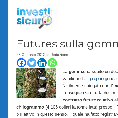
Vai
al
contenuto
Futures sulla gomm
27 Gennaio 2012
di
Redazione
La
gomma
ha subito un decl
vanificando
il proprio guada
facilmente spiegata con
l’i
conseguenza diretta dell’imp
contratto future relativo al
chilogrammo
(4,105 dollari la tonnellata) presso i
più attivo in questo senso, il quale ha fatto registra