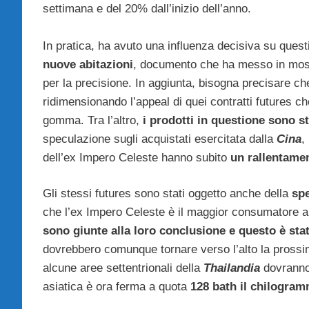
settimana e del 20% dall’inizio dell’anno.
In pratica, ha avuto una influenza decisiva su quest
nuove abitazioni
, documento che ha messo in mostra
per la precisione. In aggiunta, bisogna precisare c
ridimensionando l’appeal di quei contratti futures c
gomma. Tra l’altro,
i prodotti in questione sono s
speculazione sugli acquistati esercitata dalla
Cina
,
dell’ex Impero Celeste hanno subito
un rallentamen
Gli stessi futures sono stati oggetto anche della
spe
che l’ex Impero Celeste è il maggior consumatore
sono giunte alla loro conclusione e questo è sta
dovrebbero comunque tornare verso l’alto la prossi
alcune aree settentrionali della
Thailandia
dovranno a
asiatica è ora ferma a quota
128 bath il chilogra