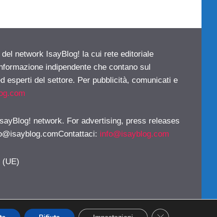
 del network IsayBlog! la cui rete editoriale
 informazione indipendente che contano sul
d esperti del settore. Per pubblicità, comunicati e
log.com
 IsayBlog! network. For advertising, press releases
fo@isayblog.comContattaci
:
info@isayblog.com
y (UE)
CLOSE GDPR CO