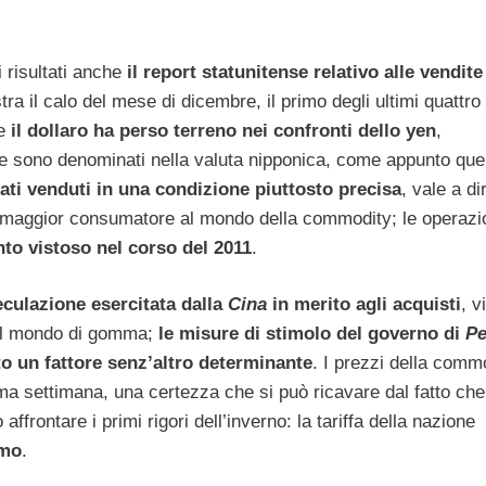
i risultati anche
il report statunitense relativo alle vendite
 il calo del mese di dicembre, il primo degli ultimi quattro
he
il dollaro ha perso terreno nei confronti dello yen
,
he sono denominati nella valuta nipponica, come appunto quell
tati venduti in una condizione piuttosto precisa
, vale a di
 maggior consumatore al mondo della commodity; le operazi
to vistoso nel corso del 2011
.
culazione esercitata dalla
Cina
in merito agli acquisti
, v
 al mondo di gomma;
le misure di stimolo del governo di
Pe
to un fattore senz’altro determinante
. I prezzi della comm
ma settimana, una certezza che si può ricavare dal fatto che
ffrontare i primi rigori dell’inverno: la tariffa della nazione
mmo
.