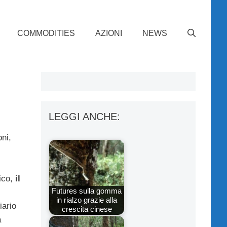
COMMODITIES
AZIONI
NEWS
LEGGI ANCHE:
ni,
fico,
il
Futures sulla gomma
in rialzo grazie alla
iario
crescita cinese
a