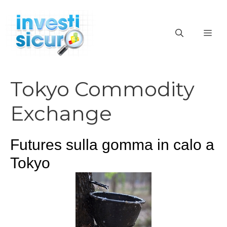
Vai
al
ME
contenuto
Tokyo Commodity
Exchange
Futures sulla gomma in calo a
Tokyo