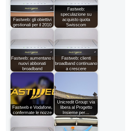
Fastweb:
speculazione su
Fastweb: gli obiettivi
acquisto quota
gestionali per il 2010
Swisscom
Fastweb: aumentano i
Fastweb: clienti
nuovi abbonati
broadband continuano
broadband
a crescere
Unicredit Group: via
Fastweb e Vodafone,
libera al Progetto
confermate le nozze
Insieme per…