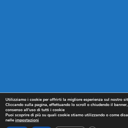
Utilizziamo i cookie per offrirti la migliore esperienza sul nostro si
Cliccando sulla pagina, effettuando lo scroll o chiudendo il banner, 
consenso all’uso di tutti i cookie
Puoi scoprire di più su quali cookie stiamo utilizzando o come disat
nelle
impostazioni