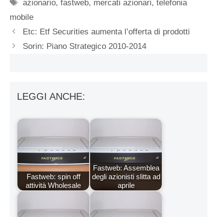
Tag
azionario
,
fastweb
,
mercati azionari
,
telefonia
mobile
Etc: Etf Securities aumenta l’offerta di prodotti
Sorin: Piano Strategico 2010-2014
LEGGI ANCHE:
Fastweb: Assemblea
Fastweb: spin off
degli azionisti slitta ad
attività Wholesale
aprile