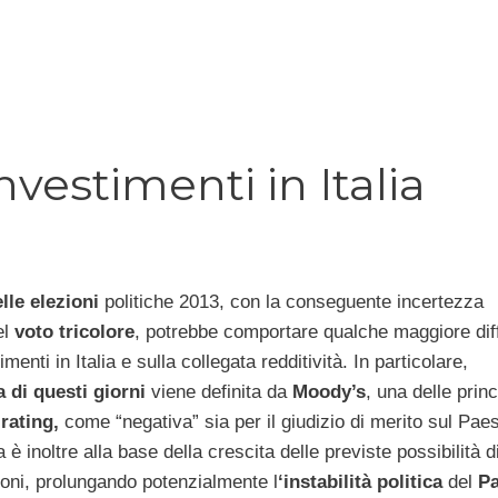
nvestimenti in Italia
elle elezioni
politiche 2013, con la conseguente incertezza
el
voto tricolore
, potrebbe comportare qualche maggiore diff
imenti in Italia e sulla collegata redditività. In particolare,
 di questi giorni
viene definita da
Moody’s
, una delle princ
rating,
come “negativa” sia per il giudizio di merito sul Pae
 è inoltre alla base della crescita delle previste possibilità d
oni, prolungando potenzialmente l
‘instabilità politica
del
Pa