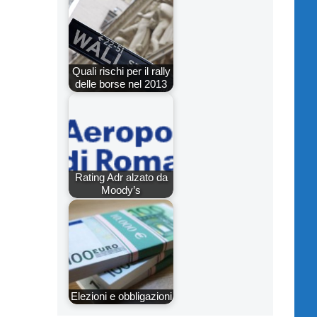
Quali rischi per il rally
delle borse nel 2013
Rating Adr alzato da
Moody’s
Elezioni e obbligazioni