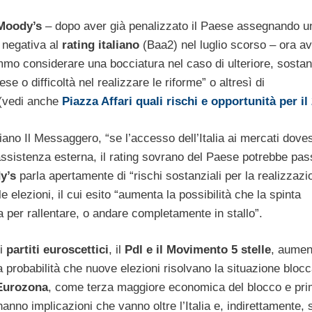
Moody’s
– dopo aver già penalizzato il Paese assegnando u
 negativa al
rating italiano
(Baa2) nel luglio scorso – ora av
mo considerare una bocciatura nel caso di ulteriore, sostan
 o difficoltà nel realizzare le riforme” o altresì di
 (vedi anche
Piazza Affari quali rischi e opportunità per il
ano Il Messaggero, “se l’accesso dell’Italia ai mercati dove
 assistenza esterna, il rating sovrano del Paese potrebbe pas
y’s
parla apertamente di “rischi sostanziali per la realizzazi
lle elezioni, il cui esito “aumenta la possibilità che la spinta
a per rallentare, o andare completamente in stallo”.
i
partiti euroscettici
, il
Pdl e il Movimento 5 stelle
, aument
la probabilità che nuove elezioni risolvano la situazione blocc
’Eurozona
, come terza maggiore economica del blocco e pr
i hanno implicazioni che vanno oltre l’Italia e, indirettamente,