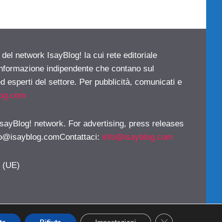
 del network IsayBlog! la cui rete editoriale
 informazione indipendente che contano sul
d esperti del settore. Per pubblicità, comunicati e
log.com
 IsayBlog! network. For advertising, press releases
fo@isayblog.comContattaci
:
info@isayblog.com
y (UE)
CLOSE GDPR CO