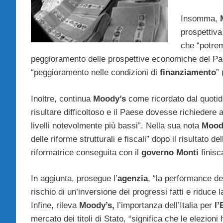
Insomma,
prospettiva
che “potrem
peggioramento delle prospettive economiche del Paese
“peggioramento nelle condizioni di
finanziamento
”
Inoltre, continua
Moody’s
come ricordato dal quotidi
risultare difficoltoso e il Paese dovesse richiedere
livelli notevolmente più bassi”. Nella sua nota
Mood
delle riforme strutturali e fiscali” dopo il risultato de
riformatrice conseguita con il
governo Monti
finisc
In aggiunta, prosegue l’
agenzia
, “la performance de
rischio di un’inversione dei progressi fatti e riduce 
Infine, rileva
Moody’s,
l’importanza dell’Italia per
l
mercato dei titoli di Stato, “significa che le elezion