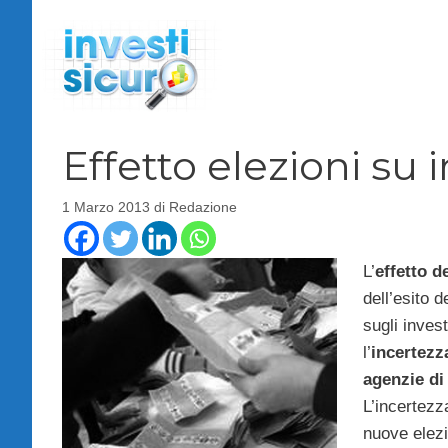
Vai
al
contenuto
Effetto elezioni su i
1 Marzo 2013
di
Redazione
L’
effetto d
dell’esito d
sugli invest
l’
incertezza
agenzie di 
L’incertezza
nuove elezi