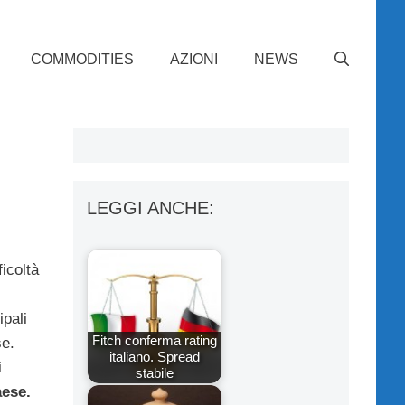
COMMODITIES
AZIONI
NEWS
LEGGI ANCHE:
icoltà
ipali
Fitch conferma rating
se.
italiano. Spread
i
stabile
ese.