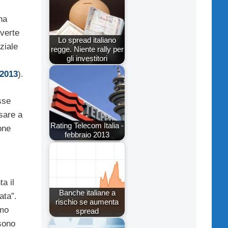
na
verte
Lo spread italiano
ziale
regge. Niente rally per
gli investitori
 2013
).
sse
sare a
Rating Telecom Italia -
one
febbraio 2013
a il
Banche italiane a
ata”.
rischio se aumenta
imo
spread
 sono