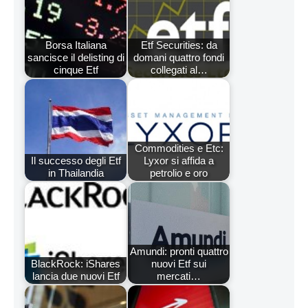
Borsa Italiana
Etf Securities: da
sancisce il delisting di
domani quattro fondi
cinque Etf
collegati al…
Commodities e Etc:
Il successo degli Etf
Lyxor si affida a
in Thailandia
petrolio e oro
Amundi: pronti quattro
BlackRock: iShares
nuovi Etf sui
lancia due nuovi Etf
mercati…