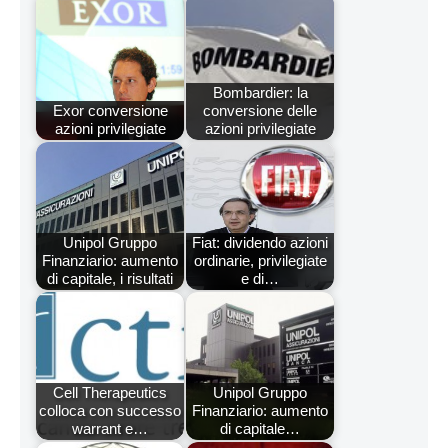
Bombardier: la
Exor conversione
conversione delle
azioni privilegiate
azioni privilegiate
Unipol Gruppo
Fiat: dividendo azioni
Finanziario: aumento
ordinarie, privilegiate
di capitale, i risultati
e di…
Cell Therapeutics
Unipol Gruppo
colloca con successo
Finanziario: aumento
warrant e…
di capitale…