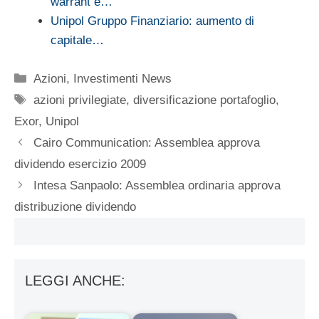
warrant e…
Unipol Gruppo Finanziario: aumento di
capitale…
Categorie
Azioni
,
Investimenti News
Tag
azioni privilegiate
,
diversificazione portafoglio
,
Exor
,
Unipol
Cairo Communication: Assemblea approva
dividendo esercizio 2009
Intesa Sanpaolo: Assemblea ordinaria approva
distribuzione dividendo
LEGGI ANCHE: