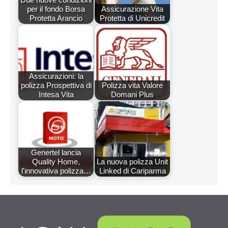
per il fondo Borsa
Assicurazione Vita
Protetta Arancio
Protetta di Unicredit
Assicurazioni: la
polizza Prospettiva di
Polizza vita Valore
Intesa Vita
Domani Plus
Genertel lancia
Quality Home,
La nuova polizza Unit
l'innovativa polizza…
Linked di Cariparma