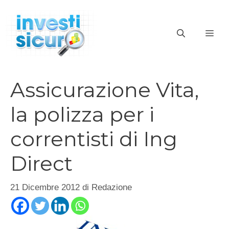
Vai
al
ME
contenuto
Assicurazione Vita,
la polizza per i
correntisti di Ing
Direct
21 Dicembre 2012
di
Redazione