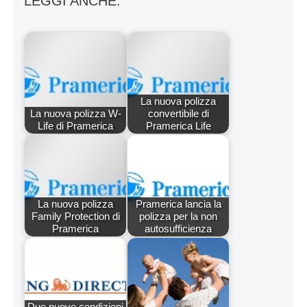
LEGGI ANCHE:
La nuova polizza
La nuova polizza W-
convertibile di
Life di Pramerica
Pramerica Life
La nuova polizza
Pramerica lancia la
Family Protection di
polizza per la non
Pramerica
autosufficienza
Due nuove condizioni