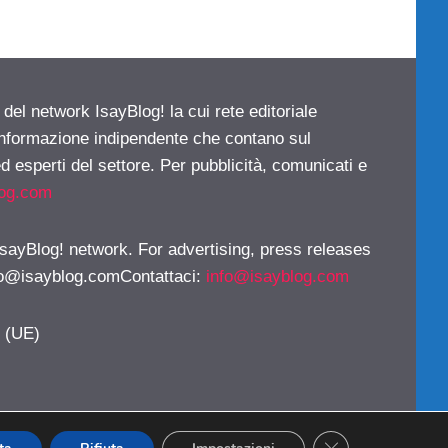
 del network IsayBlog! la cui rete editoriale
 informazione indipendente che contano sul
d esperti del settore. Per pubblicità, comunicati e
log.com
 IsayBlog! network. For advertising, press releases
fo@isayblog.comContattaci
:
info@isayblog.com
y (UE)
CLOSE GDPR CO