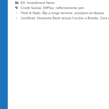
Categorie
Etf
,
Investimenti News
Tag
Credit Suisse
,
EtfPlus
,
rafforzamento yen
Titoli di Stato: Btp a lungo termine, pressioni al ribasso
Certificati: Deutsche Bank strizza l’occhio a Brasile, Cina