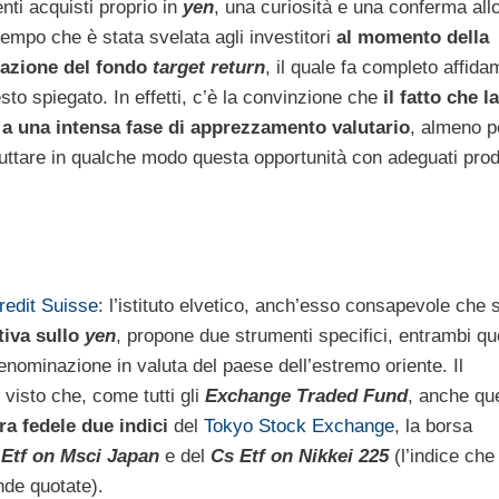
nti acquisti proprio in
yen
, una curiosità e una conferma all
empo che è stata svelata agli investitori
al momento della
azione del fondo
target return
, il quale fa completo affid
sto spiegato. In effetti, c’è la convinzione che
il fatto che la
 a una intensa fase di apprezzamento valutario
, almeno p
ruttare in qualche modo questa opportunità con adeguati prod
redit Suisse
: l’istituto elvetico, anch’esso consapevole che s
tiva sullo
yen
, propone due strumenti specifici, entrambi qu
nominazione in valuta del paese dell’estremo oriente. Il
visto che, come tutti gli
Exchange Traded Fund
, anche que
ra fedele due indici
del
Tokyo Stock Exchange
, la borsa
 Etf on Msci Japan
e del
Cs Etf on Nikkei 225
(l’indice che
nde quotate).