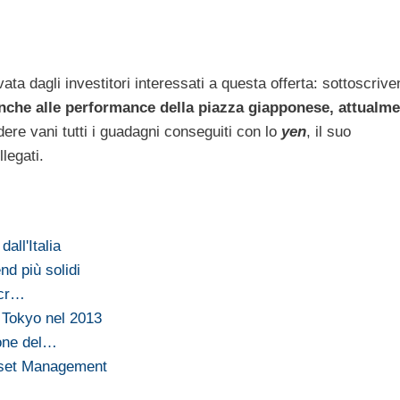
dagli investitori interessati a questa offerta: sottoscrive
 anche alle performance della piazza giapponese, attualm
dere vani tutti i guadagni conseguiti con lo
yen
, il suo
legati.
all'Italia
nd più solidi
icr…
 Tokyo nel 2013
one del…
Asset Management