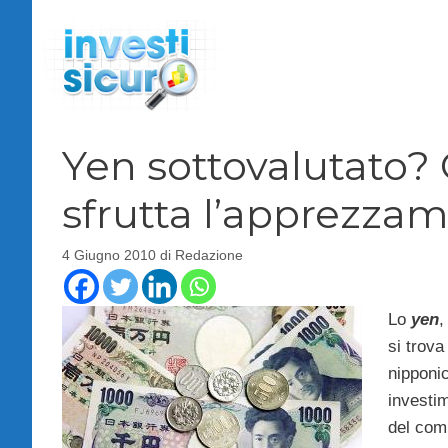
Vai
al
contenuto
Yen sottovalutato? 
sfrutta l’apprezza
4 Giugno 2010
di
Redazione
Lo
yen
,
si trov
nipponic
investim
del com