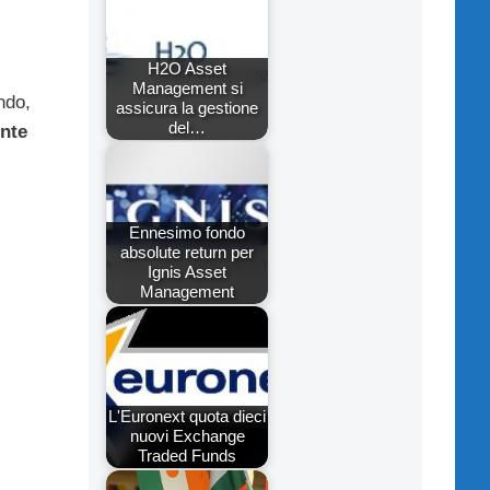
H2O Asset
Management si
ndo,
assicura la gestione
del…
ente
Ennesimo fondo
absolute return per
Ignis Asset
Management
L'Euronext quota dieci
nuovi Exchange
Traded Funds