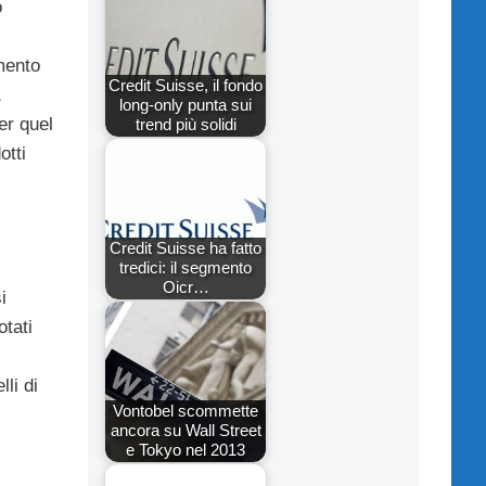
o
amento
Credit Suisse, il fondo
long-only punta sui
er quel
trend più solidi
otti
Credit Suisse ha fatto
tredici: il segmento
Oicr…
i
otati
lli di
Vontobel scommette
ancora su Wall Street
e Tokyo nel 2013