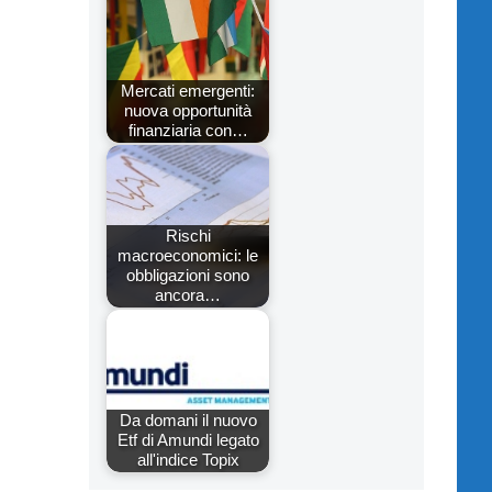
Mercati emergenti:
nuova opportunità
finanziaria con…
Rischi
macroeconomici: le
obbligazioni sono
ancora…
Da domani il nuovo
Etf di Amundi legato
all'indice Topix