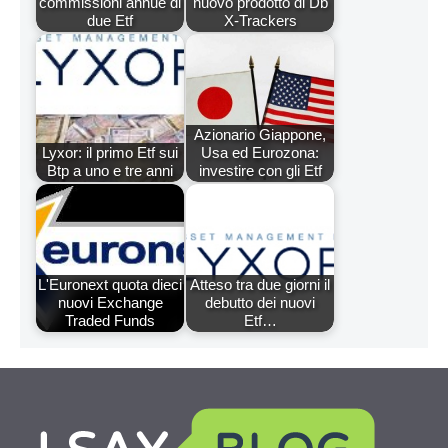
commissioni annue di
nuovo prodotto di Db
due Etf
X-Trackers
Azionario Giappone,
Lyxor: il primo Etf sui
Usa ed Eurozona:
Btp a uno e tre anni
investire con gli Etf
L'Euronext quota dieci
Atteso tra due giorni il
nuovi Exchange
debutto dei nuovi
Traded Funds
Etf…