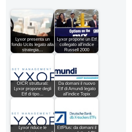
Lyxor presenta un
Lyxor propone un Etf
fondo Ucits legato alla
collegato all'indice
strategia…
Russell 2000
OICR strutturati:
Da domani il nuovo
Lyxor propone degli
Etf di Amundi legato
Etf di tipo…
all'indice Topix
Lyxor riduce le
EtfPlus: da domani il