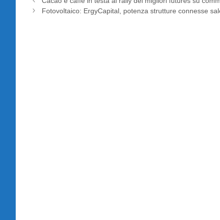
Cacao e caffè in testa al rally dei migliori futures su com
Fotovoltaico: ErgyCapital, potenza strutture connesse s