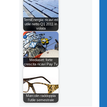
TerniEnergia: ricavi ed
utile netto Q1 2011 in
volata
Mediaset: forte
crescita ricavi Pay Tv
Marcolin raddoppia
l'utile semestrale