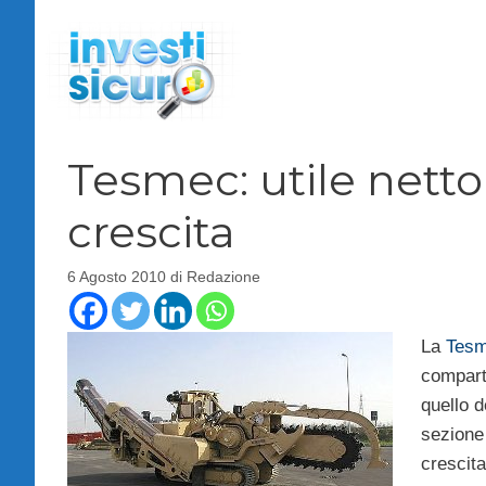
Vai
al
contenuto
Tesmec: utile netto
crescita
6 Agosto 2010
di
Redazione
La
Tes
comparto
quello 
sezione 
crescita