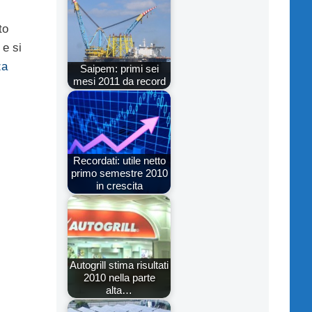
to
 e si
za
Saipem: primi sei
mesi 2011 da record
Recordati: utile netto
primo semestre 2010
in crescita
Autogrill stima risultati
2010 nella parte
alta…