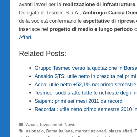
avanti lavori per la
realizzazione di infrastrutture
Delegato di Tesmec S.p.A.,
Ambrogio Caccia Dom
della società confermano le
aspettative di ripresa
c
inserisce nel
progetto di medio e lungo periodo
c
Affari
.
Related Posts:
Gruppo Tesmec verso la quotazione in Bors
Ansaldo STS: utile netto in crescita nei prim
Acea: utile netto +52,1% nel primo semestre
Tesmec: soddisfatte tutte le richieste degli in
Saipem: primi sei mesi 2011 da record
Recordati: utile netto primo semestre 2010 in
Categorie
Azioni
,
Investimenti News
Tag
azionario
,
Borsa Italiana
,
mercati azionari
,
piazza affari
,