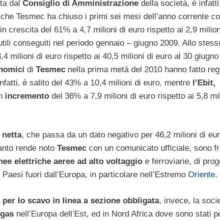
ta dal
Consiglio di Amministrazione
della società, è infatti
che Tesmec ha chiuso i primi sei mesi dell’anno corrente c
in crescita del 61% a 4,7 milioni di euro rispetto ai 2,9 milion
utili conseguiti nel periodo gennaio – giugno 2009. Allo stess
 milioni di euro rispetto ai 40,5 milioni di euro al 30 giugno
onomici
di
Tesmec
nella prima metà del 2010 hanno fatto reg
infatti, è salito del 43% a 10,4 milioni di euro, mentre
l’Ebit,
n
incremento
del 36% a 7,9 milioni di euro rispetto ai 5,8 mil
 netta
, che passa da un dato negativo per 46,2 milioni di eu
uanto rende noto
Tesmec
con un comunicato ufficiale, sono fr
inee elettriche aeree ad alto voltaggio
e ferroviarie, di prog
 Paesi fuori dall’Europa, in particolare nell’Estremo
Oriente
.
 per lo scavo in linea a sezione obbligata
, invece, la soci
gas
nell’Europa dell’Est, ed in Nord Africa dove sono stati po