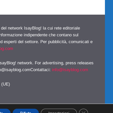
 del network IsayBlog! la cui rete editoriale
 informazione indipendente che contano sul
d esperti del settore. Per pubblicità, comunicati e
log.com
 IsayBlog! network. For advertising, press releases
fo@isayblog.comContattaci
:
info@isayblog.com
y (UE)
CLOSE GDPR CO