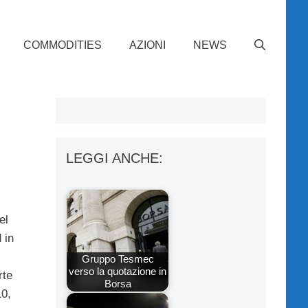
COMMODITIES
AZIONI
NEWS
LEGGI ANCHE:
el
 in
Gruppo Tesmec
verso la quotazione in
rte
Borsa
0,