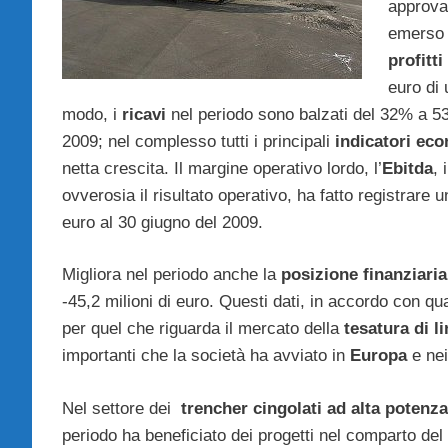
approva
emerso 
profitti
euro di 
modo, i
ricavi
nel periodo sono balzati del 32% a 53,4
2009; nel complesso tutti i principali
indicatori ec
netta crescita. Il margine operativo lordo, l’
Ebitda
, 
ovverosia il risultato operativo, ha fatto registrare u
euro al 30 giugno del 2009.
Migliora nel periodo anche la
posizione finanziaria
-45,2 milioni di euro. Questi dati, in accordo con q
per quel che riguarda il mercato della
tesatura di l
importanti che la società ha avviato in
Europa
e nei
Nel settore dei
trencher cingolati ad alta potenza
periodo ha beneficiato dei progetti nel comparto del