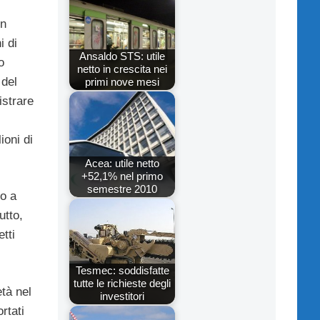
on
i di
Ansaldo STS: utile
o
netto in crescita nei
 del
primi nove mesi
istrare
ioni di
Acea: utile netto
+52,1% nel primo
semestre 2010
ro a
utto,
etti
Tesmec: soddisfatte
tutte le richieste degli
età nel
investitori
rtati