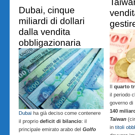
Taiwa
Dubai, cinque
vendit
miliardi di dollari
gestire
dalla vendita
obbligazionaria
Il
quarto t
il periodo 
governo di
140 miliar
Dubai
ha già deciso come contenere
Taiwan
(cir
il proprio
deficit di bilancio
: il
in
titoli obb
principale emirato arabo del
Golfo