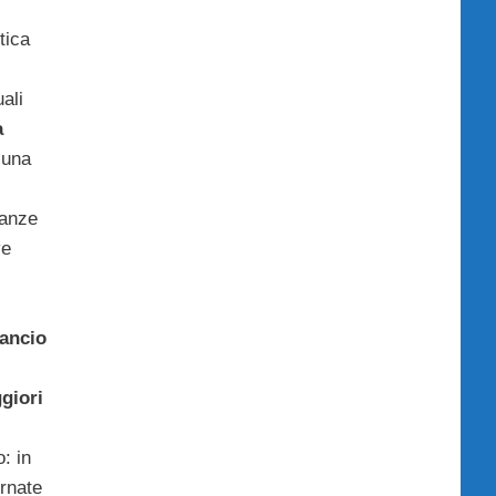
itica
uali
a
 una
nanze
ve
ò
lancio
giori
: in
ornate