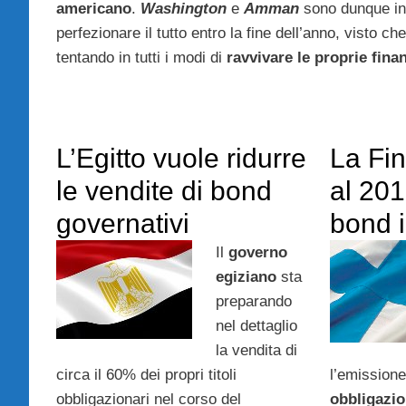
americano
.
Washington
e
Amman
sono dunque in 
perfezionare il tutto entro la fine dell’anno, visto c
tentando in tutti i modi di
ravvivare le proprie fina
L’Egitto vuole ridurre
La Fi
le vendite di bond
al 201
governativi
bond 
Il
governo
egiziano
sta
preparando
nel dettaglio
la vendita di
circa il 60% dei propri titoli
l’emissione
obbligazionari nel corso del
obbligazio