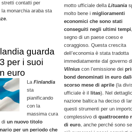
stretti contatti per
motto ufficiale della
Lituania
s
he la monarchia araba sta
molto bene i
miglioramenti
nze
.
economici che sono stati
conseguiti negli ultimi tempi
segno di un paese coeso e
coraggioso. Questa crescita
nlandia guarda
dell’economia è stata tradotta
3 per i suoi
immediatamente dal governo d
Vilnius
con l’emissione dei
pr
in euro
bond denominati in euro dal
La
Finlandia
scorso mese di aprile
(la divi
sta
ufficiale è il
litas
). Nel dettaglio
pianificando
nazione baltica ha deciso di la
con la
questi strumenti per un import
massima cura
complessivo di
quattrocento m
 di
un nuovo titolo
di euro
, anche perché sono s
nario per un periodo che