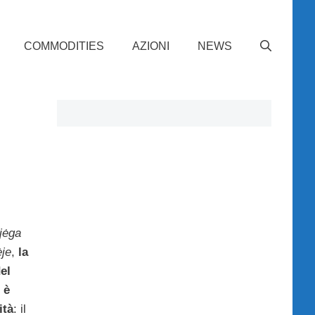
COMMODITIES
AZIONI
NEWS
jėga
ėje
,
la
el
 è
ità
: il