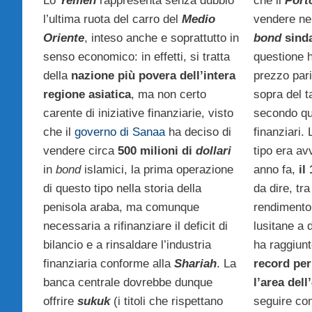
Lo
Yemen
rappresenta senza dubbio
che il
Port
l’ultima ruota del carro del
Medio
vendere nel
Oriente
, inteso anche e soprattutto in
bond
sinda
senso economico: in effetti, si tratta
questione h
della
nazione più povera dell’intera
prezzo pari
regione asiatica
, ma non certo
sopra del 
carente di iniziative finanziarie, visto
secondo qua
che il
governo di Sanaa
ha deciso di
finanziari.
vendere circa
500 milioni di
dollari
tipo era a
in
bond
islamici, la prima operazione
anno fa,
il
di questo tipo nella storia della
da dire, tra
penisola araba, ma comunque
rendimento 
necessaria a rifinanziare il deficit di
lusitane a 
bilancio e a rinsaldare l’industria
ha raggiun
finanziaria conforme alla
Shariah
. La
record per
banca centrale dovrebbe dunque
l’area dell’
offrire
sukuk
(i titoli che rispettano
seguire con