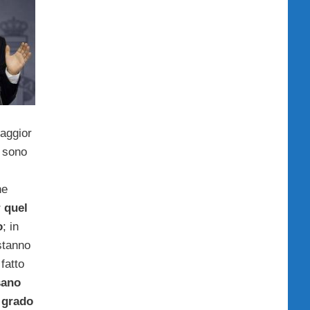
maggior
a sono
he
 quel
o
; in
 stanno
fatto
ano
 grado