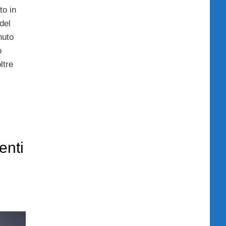
to in
del
nuto
o
ltre
enti