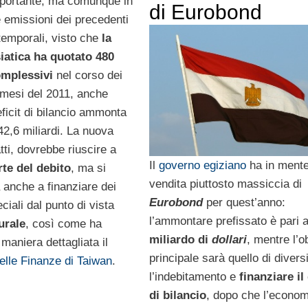
portante, ma comunque in
di Eurobond
e emissioni dei precedenti
 temporali, visto che
la
iatica ha quotato 480
omplessivi
nel corso dei
 mesi del 2011, anche
eficit di bilancio ammonta
42,6 miliardi. La nuova
atti, dovrebbe riuscire a
Il
governo egiziano
ha in ment
rte del debito
, ma si
vendita piuttosto massiccia di
anche a finanziare dei
Eurobond
per quest’anno:
ciali dal punto di vista
l’ammontare prefissato è pari 
urale
, così come ha
miliardo di
dollari
, mentre l’o
 maniera dettagliata il
principale sarà quello di divers
elle Finanze di Taiwan
.
l’indebitamento e
finanziare il 
di bilancio
, dopo che l’econom