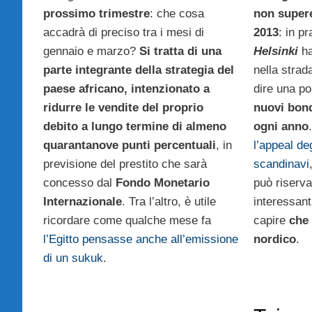
prossimo trimestre
: che cosa
non supere
accadrà di preciso tra i mesi di
2013
: in pr
gennaio e marzo?
Si tratta di una
Helsinki
ha
parte integrante della strategia del
nella strad
paese africano, intenzionato a
dire una po
ridurre le vendite del proprio
nuovi bond
debito a lungo termine di almeno
ogni anno
quarantanove punti percentuali
, in
l’appeal deg
previsione del prestito che sarà
scandinavi
concesso dal
Fondo Monetario
può riserva
Internazionale
. Tra l’altro, è utile
interessan
ricordare come qualche mese fa
capire
che 
l’Egitto pensasse anche all’emissione
nordico
.
di un sukuk
.