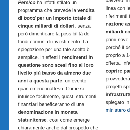
davvero im
Persico
ha infatti stilato un
linea con l
programma che prevede la
vendita
riferimenti
di
bond
per un importo totale di
nazione as
cinque miliardi di dollari
, senza
miliardi c
però dimenticare la possibilità dei
primi nove
fondi comuni di investimento. La
perché il d
spiegazione per una tale scelta è
proprio a 1
semplice, in effetti
i rendimenti in
offerta, inf
questione sono scesi fino al loro
coprire pa
livello più basso da almeno due
provvederà 
anni a questa parte
, un evento
progetti spe
quantomeno inatteso. Come si
infrastrutt
intuisce facilmente, questi strumenti
spiegato in
finanziari beneficeranno di una
ministero d
denominazione in moneta
statunitense
, così come emerge
chiaramente anche dal prospetto che