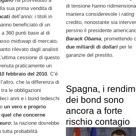
ogallo
ha provveduto a
di tensione hanno ridimensiona
la sua prima vendita di
maniera considerevole i
rating
cati
dell’anno: i titoli in
credito, nonostante sia interve
anno beneficiato di un
persino il presidente american
 a 360 punti base al di
Barack Obama
, promettendo o
tasso
midswap
di mercato,
due miliardi di
dollari
per le
nto rilevato dagli analisti
garanzie del prestito.
 L’ultima cessione di questo
vvenuta praticamente un
 10 febbraio del 2010
. C’è
 l’altro, che la differenza di
Spagna, i rendim
tra le obbligazioni
dei bond sono
dieci anni e i bund tedeschi
to
un vero e proprio
ancora a forte
 quel che concerne
rischio contagio
euro
; la nazione dovrebbe
 tutta probabilità