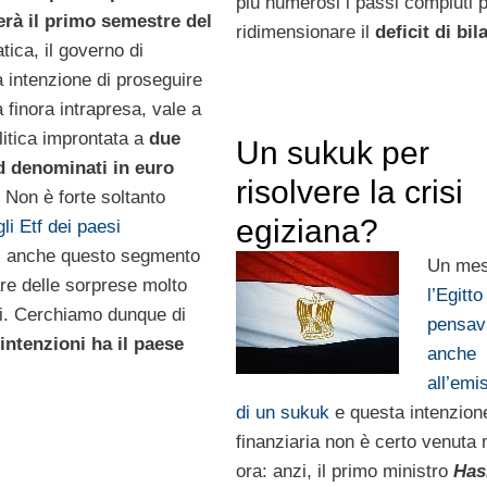
più numerosi i passi compiuti 
rà il primo semestre del
ridimensionare il
deficit di bil
atica, il governo di
 intenzione di proseguire
a finora intrapresa, vale a
litica improntata a
due
Un sukuk per
 denominati in euro
risolvere la crisi
. Non è forte soltanto
egiziana?
li Etf dei paesi
, anche questo segmento
Un mes
re delle sorprese molto
l’Egitto
ti. Cerchiamo dunque di
pensav
intenzioni ha il paese
anche
all’emi
di un sukuk
e questa intenzion
finanziaria non è certo venuta
ora: anzi, il primo ministro
Ha