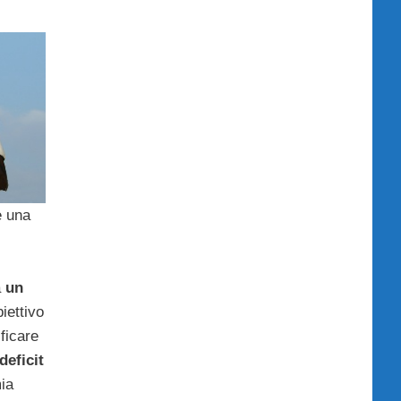
e una
a
un
biettivo
ificare
deficit
ia