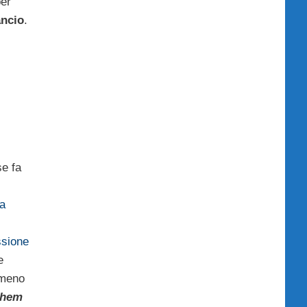
per
ancio
.
e fa
a
ssione
e
 meno
shem