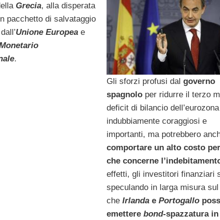
della
Grecia
, alla disperata
un pacchetto di salvataggio
dall’
Unione Europea
e
Monetario
nale
.
Gli sforzi profusi dal
governo
spagnolo
per ridurre il terzo 
deficit di bilancio dell’eurozon
indubbiamente coraggiosi e
importanti, ma potrebbero anc
comportare un alto costo per
che concerne l’indebitament
effetti, gli investitori finanziari
speculando in larga misura sul 
che
Irlanda
e
Portogallo
poss
emettere
bond
-spazzatura in