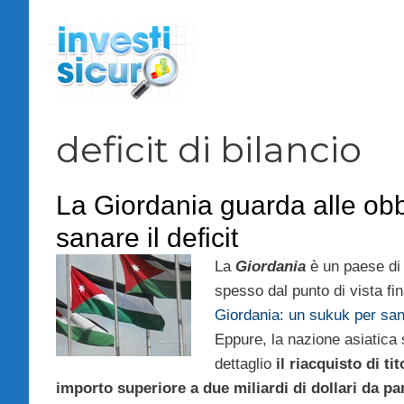
Vai
al
contenuto
deficit di bilancio
La Giordania guarda alle obb
sanare il deficit
La
Giordania
è un paese di 
spesso dal punto di vista fi
Giordania: un sukuk per sana
Eppure, la nazione asiatica 
dettaglio
il riacquisto di ti
importo superiore a due miliardi di dollari da pa