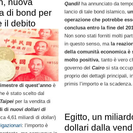
n, nuova
Qandil
ha annunciato da tempo
a di bond per
lancio di tale bond islamico,
u
operazione che potrebbe ess
 il debito
conclusa entro la fine del 20
Non sono stati forniti molti part
in questo senso, ma
la reazio
della comunità economica è 
molto
positiva
, tanto è vero ch
governo del
Cairo
si sta occu
proprio dei dettagli principali, i
primis l’importo e la scadenza.
rimestre di quest’anno
è
che è stato scelto dal
Taipei
per la vendita di
di di
nuovi dollari di
Egitto, un miliard
ca 4,61 miliardi di
dollari
)
dollari dalla vend
ligazionari
: l’importo è