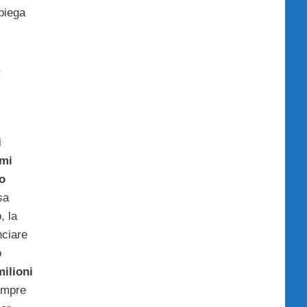
piega
,
i
imi
lo
sa
, la
nciare
o
ilioni
empre