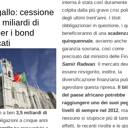
interna è stata così duramente
allo: cessione
colpita dalla più grave crisi pol
degli ultimi trent’anni. I titoli
 miliardi di
obbligazionari in questione, i q
er i bond
beneficeranno di una
scadenz
ati
quinquennale
, avranno anche
garanzia sovrana, così come
precisato dal ministro delle Fi
Samir Radwan
. Il mercato de
essere rinvigorito, inoltre, la
diversificazione finanziaria pu
agevolare questa ripresa.
Il bi
del paese africano potrebbe
raggiungere uno dei suoi peg
livelli di sempre nel 2012
, ma
 a ben
3,5 miliardi di
nessuno si stupisce più di tanto
ligazioni a cinque anni
effetti, le recenti rivolte e le gi