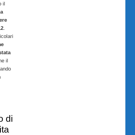
 il
na
ere
12
.
icolari
ne
stata
e il
pando
n
o di
ita