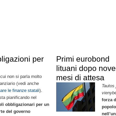
ligazioni per
Primi eurobond
lituani dopo nove
mesi di attesa
cui non si parla molto
nanziario (vedi anche
Tautos 
re le finanze statali
).
vienyb
sta pianificando nel
forza d
toli obbligazionari per un
popolo
rte del governo
nell’un