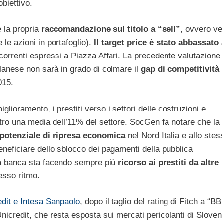
obiettivo.
e la propria
raccomandazione sul titolo a “sell”
, ovvero v
 le azioni in portafoglio).
Il target price è stato abbassato 
 correnti espressi a Piazza Affari. La precedente valutazione
lanese non sarà in grado di colmare il
gap di competitività 
015.
miglioramento, i prestiti verso i settori delle costruzioni e
ntro una media dell’11% del settore. SocGen fa notare che la
l potenziale di ripresa economica
nel Nord Italia e allo stes
neficiare dello sblocco dei pagamenti della pubblica
la banca sta facendo sempre più
ricorso ai prestiti da altre
esso ritmo.
edit e Intesa Sanpaolo
, dopo il taglio del rating di Fitch a “B
nicredit, che resta esposta sui mercati pericolanti di Sloven