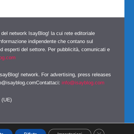
 del network IsayBlog! la cui rete editoriale
 informazione indipendente che contano sul
d esperti del settore. Per pubblicità, comunicati e
log.com
 IsayBlog! network. For advertising, press releases
fo@isayblog.comContattaci
:
info@isayblog.com
y (UE)
CLOSE GDPR CO