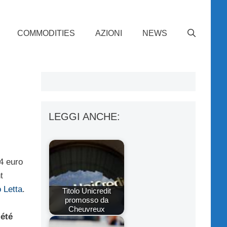
COMMODITIES
AZIONI
NEWS
LEGGI ANCHE:
 4 euro
t
 Letta
.
Titolo Unicredit
promosso da
Cheuvreux
été