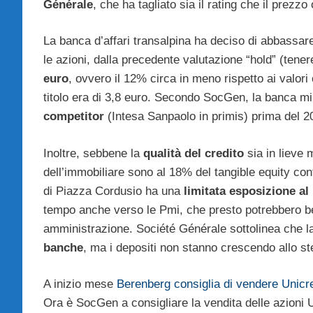
Générale
, che ha tagliato sia il rating che il prezzo 
La banca d’affari transalpina ha deciso di abbassar
le azioni, dalla precedente valutazione “hold” (tenere
euro
, ovvero il 12% circa in meno rispetto ai valori
titolo era di 3,8 euro. Secondo SocGen, la banca mi
competitor
(Intesa Sanpaolo in primis) prima del 2
Inoltre, sebbene la
qualità del credito
sia in lieve 
dell’immobiliare sono al 18% del tangible equity co
di Piazza Cordusio ha una
limitata esposizione a
tempo anche verso le Pmi, che presto potrebbero be
amministrazione. Société Générale sottolinea che 
banche
, ma i depositi non stanno crescendo allo st
A inizio mese
Berenberg consiglia di vendere Unicr
Ora è SocGen a consigliare la vendita delle azioni U