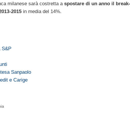
nca milanese sarà costretta a
spostare di un anno il break
 2013-2015
in media del 14%.
da S&P
unti
Intesa Sanpaolo
edit e Carige
nia