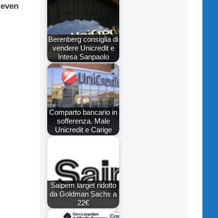
-even
Berenberg consiglia di
vendere Unicredit e
Intesa Sanpaolo
Comparto bancario in
sofferenza. Male
Unicredit e Carige
Saipem target ridotto
da Goldman Sachs a
22€