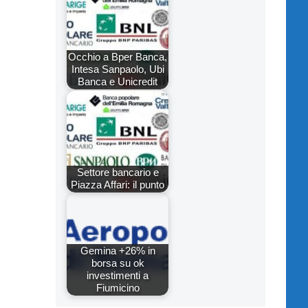
Occhio a Bper Banca,
Intesa Sanpaolo, Ubi
Banca e Unicredit
Settore bancario e
Piazza Affari: il punto
Gemina +26% in
borsa su ok
investimenti a
Fiumicino