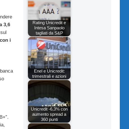
endere
Rating Unicredit e
a 3,6
Intesa Sanpaolo
 sul
tagliati da S&P
con i
 banca
Enel e Unicredit:
trimestrali e azioni
so
Unicredit -6,3% con
aumento spread a
BB+”.
360 punti
ia,