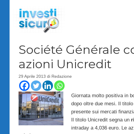
Vai
al
contenuto
Société Générale co
azioni Unicredit
29 Aprile 2013
di
Redazione
Giornata molto positiva in b
dopo oltre due mesi. Il tito
presente sui mercati finanzi
Il titolo Unicredit segna un
r
intraday a 4,036 euro. Le az