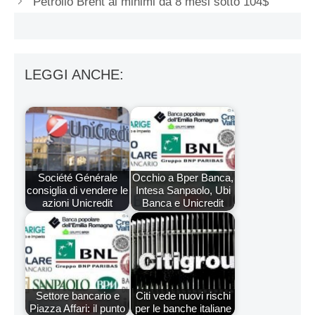
Petrolio Brent ai minimi da 8 mesi sotto 104$
LEGGI ANCHE:
Société Générale
Occhio a Bper Banca,
consiglia di vendere le
Intesa Sanpaolo, Ubi
azioni Unicredit
Banca e Unicredit
Settore bancario e
Citi vede nuovi rischi
Piazza Affari: il punto
per le banche italiane