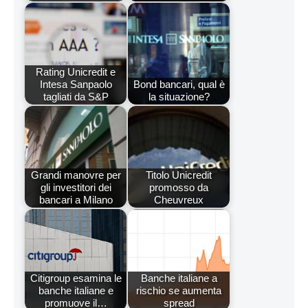
Rating Unicredit e
Intesa Sanpaolo
Bond bancari, qual è
tagliati da S&P
la situazione?
Grandi manovre per
Titolo Unicredit
gli investitori dei
promosso da
bancari a Milano
Cheuvreux
Citigroup esamina le
Banche italiane a
banche italiane e
rischio se aumenta
promuove il…
spread