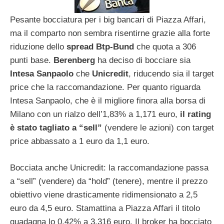
Pesante bocciatura per i big bancari di Piazza Affari,
ma il comparto non sembra risentirne grazie alla forte
riduzione dello
spread Btp-Bund
che quota a 306
punti base.
Berenberg
ha deciso di bocciare sia
Intesa Sanpaolo
che
Unicredit
, riducendo sia il target
price che la raccomandazione. Per quanto riguarda
Intesa Sanpaolo, che è il migliore finora alla borsa di
Milano con un rialzo dell’1,83% a 1,171 euro,
il rating
è stato tagliato a “sell”
(vendere le azioni) con target
price abbassato a 1 euro da 1,1 euro.
Bocciata anche Unicredit: la raccomandazione passa
a “sell” (vendere) da “hold” (tenere), mentre il prezzo
obiettivo viene drasticamente ridimensionato a 2,5
euro da 4,5 euro. Stamattina a Piazza Affari il titolo
guadagna lo 0,42% a 3,316 euro. Il broker ha bocciato