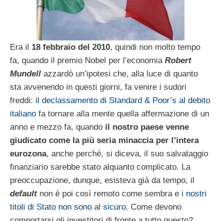
Era il
18 febbraio del 2010
, quindi non molto tempo
fa, quando il premio Nobel per l’economia
Robert
Mundell
azzardò un’ipotesi che, alla luce di quanto
sta avvenendo in questi giorni, fa venire i sudori
freddi:
il declassamento di Standard & Poor’s al debito
italiano
fa tornare alla mente quella affermazione di un
anno e mezzo fa, quando
il nostro paese venne
giudicato come la più seria minaccia per l’intera
eurozona
, anche perché, si diceva, il suo salvataggio
finanziario sarebbe stato alquanto complicato. La
preoccupazione, dunque, esisteva già da tempo, il
default
non è poi così remoto come sembra e
i nostri
titoli di Stato non sono al sicuro
. Come devono
comportarsi gli investitori di fronte a tutto questo?