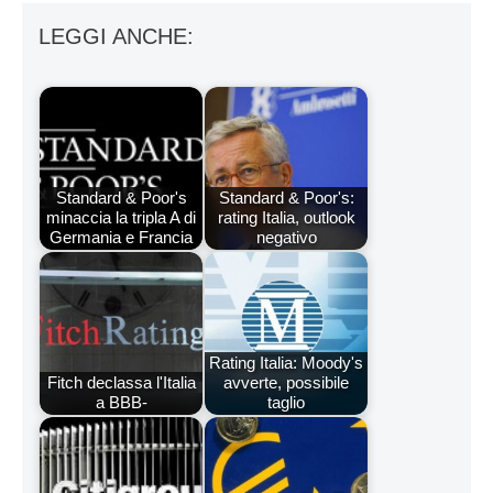
LEGGI ANCHE:
Standard & Poor's
Standard & Poor's:
minaccia la tripla A di
rating Italia, outlook
Germania e Francia
negativo
Rating Italia: Moody's
Fitch declassa l'Italia
avverte, possibile
a BBB-
taglio