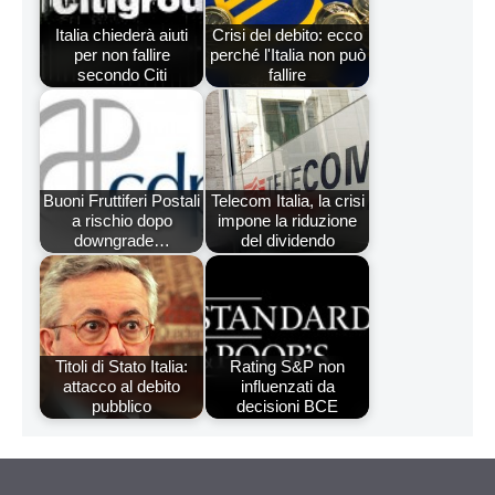
Italia chiederà aiuti
Crisi del debito: ecco
per non fallire
perché l'Italia non può
secondo Citi
fallire
Buoni Fruttiferi Postali
Telecom Italia, la crisi
a rischio dopo
impone la riduzione
downgrade…
del dividendo
Titoli di Stato Italia:
Rating S&P non
attacco al debito
influenzati da
pubblico
decisioni BCE