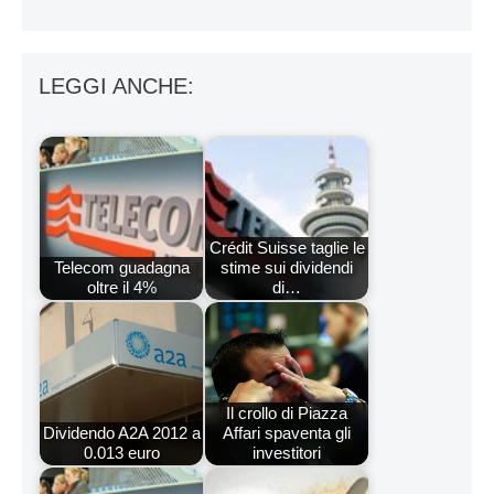
LEGGI ANCHE:
Crédit Suisse taglie le
Telecom guadagna
stime sui dividendi
oltre il 4%
di…
Il crollo di Piazza
Dividendo A2A 2012 a
Affari spaventa gli
0.013 euro
investitori