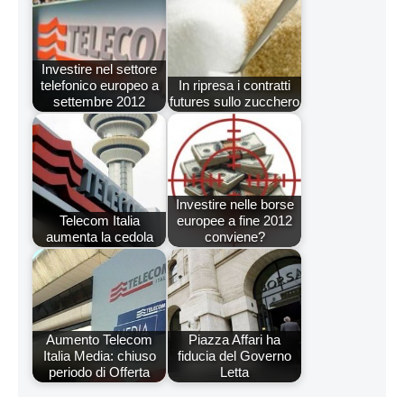
Investire nel settore
telefonico europeo a
In ripresa i contratti
settembre 2012
futures sullo zucchero
Investire nelle borse
Telecom Italia
europee a fine 2012
aumenta la cedola
conviene?
Aumento Telecom
Piazza Affari ha
Italia Media: chiuso
fiducia del Governo
periodo di Offerta
Letta