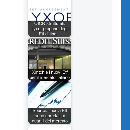
OICR strutturati:
Lyxor propone degli
Etf di tipo…
Xmtch e i nuovi Etf
per il mercato italiano
Source: i nuovi Etf
sono correlati ai
quartili del mercato