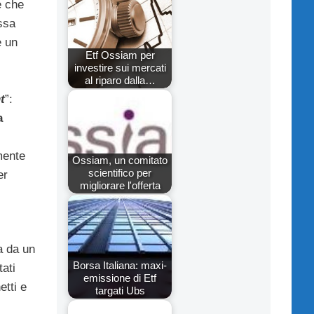
 che
essa
e un
Etf Ossiam per
investire sui mercati
al riparo dalla…
t
”:
a
mente
Ossiam, un comitato
scientifico per
er
migliorare l'offerta
a da un
Borsa Italiana: maxi-
tati
emissione di Etf
etti e
targati Ubs