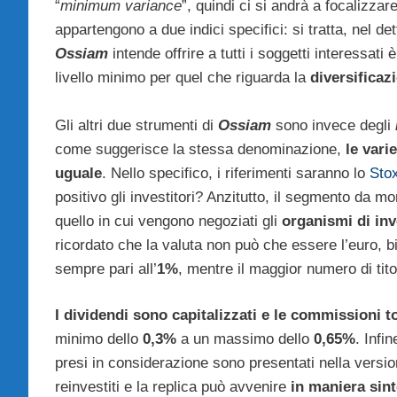
“
minimum variance
”, quindi ci si andrà a focalizzar
appartengono a due indici specifici: si tratta, nel det
Ossiam
intende offrire a tutti i soggetti interessati 
livello minimo per quel che riguarda la
diversificaz
Gli altri due strumenti di
Ossiam
sono invece degli
come suggerisce la stessa denominazione,
le vari
uguale
. Nello specifico, i riferimenti saranno lo
Sto
positivo gli investitori? Anzitutto, il segmento da mo
quello in cui vengono negoziati gli
organismi di inv
ricordato che la valuta non può che essere l’euro, 
sempre pari all’
1%
, mentre il maggior numero di tito
I dividendi sono capitalizzati e le commissioni t
minimo dello
0,3%
a un massimo dello
0,65%
. Infi
presi in considerazione sono presentati nella versio
reinvestiti e la replica può avvenire
in maniera sint