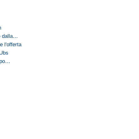
m
o dalla…
 l'offerta
 Ubs
tipo…