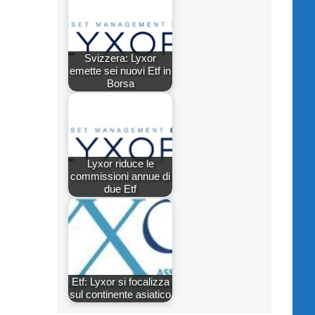
Svizzera: Lyxor
emette sei nuovi Etf in
Borsa
Lyxor riduce le
commissioni annue di
due Etf
Etf: Lyxor si focalizza
sul continente asiatico