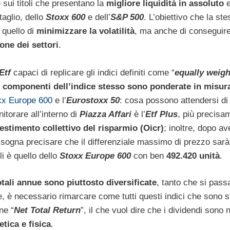
e sui titoli che presentano la
migliore liquidità in assoluto
e
taglio, dello
Stoxx 600
e dell’
S&P 500
. L’obiettivo che la st
è quello di
minimizzare la volatilità
, ma anche di conseguir
ione dei settori
.
Etf
capaci di replicare gli indici definiti come “
equally weigh
e componenti dell’indice stesso sono ponderate in misur
xx Europe 600
e l’
Eurostoxx 50
: cosa possono attendersi di
nitorare all’interno di
Piazza Affari
è l’
Etf Plus
, più precisa
estimento collettivo del risparmio (Oicr)
; inoltre, dopo av
bisogna precisare che il differenziale massimo di prezzo sarà
li è quello dello
Stoxx Europe 600
con ben
492.420 unità
.
otali annue sono piuttosto diversificate
, tanto che si pass
ne, è necessario rimarcare come tutti questi indici che sono s
ne “
Net Total Return
”, il che vuol dire che i dividendi sono n
etica e fisica
.