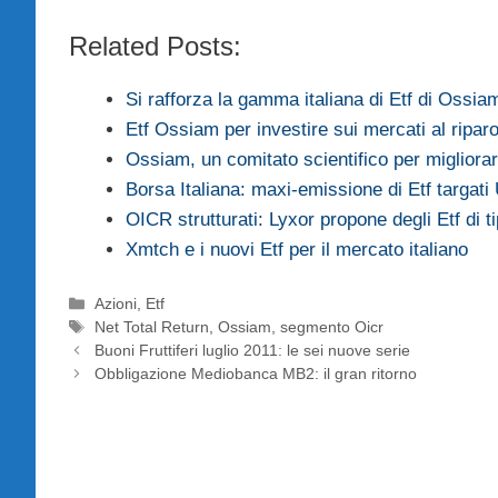
Related Posts:
Si rafforza la gamma italiana di Etf di Ossia
Etf Ossiam per investire sui mercati al ripar
Ossiam, un comitato scientifico per migliorare
Borsa Italiana: maxi-emissione di Etf targati
OICR strutturati: Lyxor propone degli Etf di 
Xmtch e i nuovi Etf per il mercato italiano
Categorie
Azioni
,
Etf
Tag
Net Total Return
,
Ossiam
,
segmento Oicr
Buoni Fruttiferi luglio 2011: le sei nuove serie
Obbligazione Mediobanca MB2: il gran ritorno