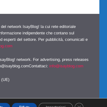
 del network IsayBlog! la cui rete editoriale
 informazione indipendente che contano sul
d esperti del settore. Per pubblicità, comunicati e
log.com
 IsayBlog! network. For advertising, press releases
fo@isayblog.comContattaci
:
info@isayblog.com
y (UE)
CLOSE GDPR CO