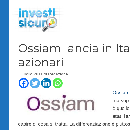
Vai
al
contenuto
Ossiam lancia in Ita
azionari
1 Luglio 2011
di
Redazione
Ossiam
ma sopra
è quello
stati l
capire di cosa si tratta. La differenziazione è piuttos