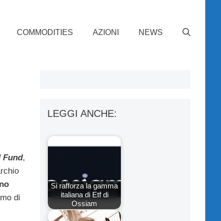
COMMODITIES
AZIONI
NEWS
LEGGI ANCHE:
 Fund
,
rchio
ono
Si rafforza la gamma
italiana di Etf di
amo di
Ossiam