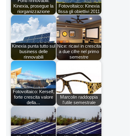
Fonti rinnovabili:
Kinexia, prosegue la
Fotovoltaico: Kinexia
riorganizzazione
fissa gli obiettivi 2011
Kinexia punta tutto sul
Nice: ricavi in crescita
business delle
a due cifre nel primo
rinnovabili
semestre
Fotovoltaico: Kerself,
forte crescita valore
Marcolin raddoppia
della…
l'utile semestrale