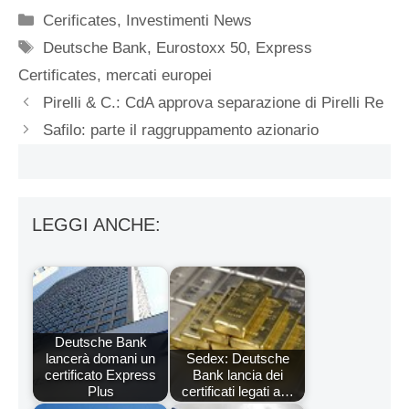
Categorie
Cerificates
,
Investimenti News
Tag
Deutsche Bank
,
Eurostoxx 50
,
Express
Certificates
,
mercati europei
Pirelli & C.: CdA approva separazione di Pirelli Re
Safilo: parte il raggruppamento azionario
LEGGI ANCHE:
Deutsche Bank
lancerà domani un
Sedex: Deutsche
certificato Express
Bank lancia dei
Plus
certificati legati a…