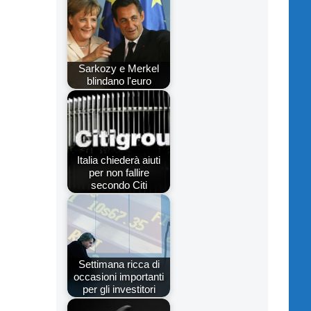
Sarkozy e Merkel
blindano l'euro
Italia chiederà aiuti
per non fallire
secondo Citi
Settimana ricca di
occasioni importanti
per gli investitori