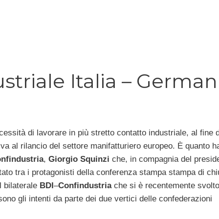
striale Italia – German
ssità di lavorare in più stretto contatto industriale, al fine d
iva al rilancio del settore manifatturiero europeo. È quanto h
nfindustria
,
Giorgio
Squinzi
che, in compagnia del preside
stato tra i protagonisti della conferenza stampa stampa di ch
l bilaterale
BDI
–
Confindustria
che si è recentemente svolto
no gli intenti da parte dei due vertici delle confederazioni