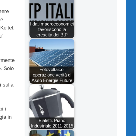
sere
ne
I dati macroeconomici
Keitel,
favoriscono la
crescita dei BtP
u’
ormente
e. Solo
Fotovoltaico:
operazione verità di
Asso Energie Future
 sulla
i i
gia in
Bialetti: Piano
Industriale 2011-2015