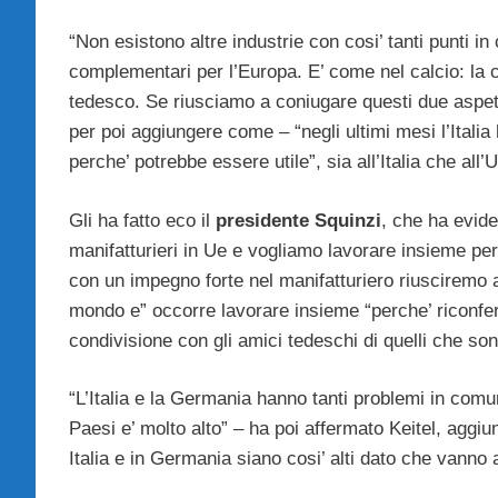
“Non esistono altre industrie con cosi’ tanti punti
complementari per l’Europa. E’ come nel calcio: la cre
tedesco. Se riusciamo a coniugare questi due aspett
per poi aggiungere come – “negli ultimi mesi l’Italia
perche’ potrebbe essere utile”, sia all’Italia che all’
Gli ha fatto eco il
presidente
Squinzi
, che ha evid
manifatturieri in Ue e vogliamo lavorare insieme per c
con un impegno forte nel manifatturiero riusciremo a
mondo e” occorre lavorare insieme “perche’ riconferm
condivisione con gli amici tedeschi di quelli che son
“L’Italia e la Germania hanno tanti problemi in comun
Paesi e’ molto alto” – ha poi affermato Keitel, aggiu
Italia e in Germania siano cosi’ alti dato che vanno 