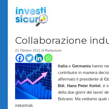
Vai
al
contenuto
Collaborazione indu
21 Ottobre 2012
di
Redazione
Italia
e
Germania
hanno nece
contribuire in maniera decis
affermato il presidente di
Co
Bdi
,
Hans
Peter
Keitel
, è 
della due giorni dei lavori de
Bolzano. Ma vediamo quali so
industriali.