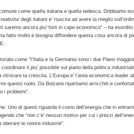
 in comune come quella italiana e quella tedesca. Dobbiamo es
ativita’ degli italiani e’ riuscita ad avere la meglio sull’ordi
i saremo ancora piu’ forti in capo economico” – ha esordito 
 ha fatto molto e bisogna diffondere questa cosa ancora di pi
UE.
enziato come “l’Italia e la Germania sono i due Paesi maggi
oordinare il piu’ possibile sul piano della politica industrial
 ritrovare la crescita. L’Europa e’ l’area economica leader al
i questo ruolo. Da Bolzano ripartiamo arricchiti e confortati
o i problemi”.
e. Uno di questi riguarda il costo dell’energia che in entramb
ngendo che “non c’e’ nessun motivo per cui i prezzi dell’ener
a oberare le nostre industrie”.