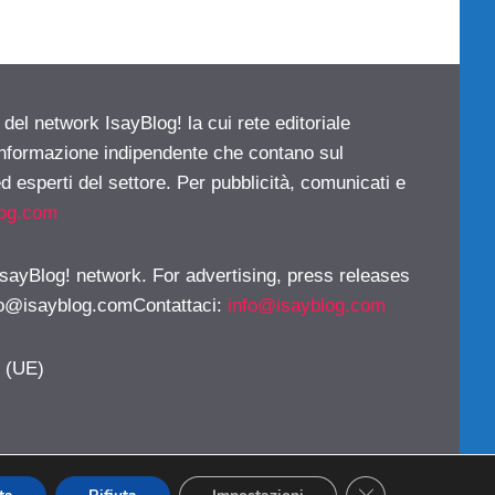
 del network IsayBlog! la cui rete editoriale
 informazione indipendente che contano sul
d esperti del settore. Per pubblicità, comunicati e
log.com
 IsayBlog! network. For advertising, press releases
fo@isayblog.comContattaci
:
info@isayblog.com
y (UE)
CLOSE GDPR CO