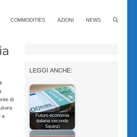
COMMODITIES
AZIONI
NEWS
ia
LEGGI ANCHE:
i
a
nte di
iusura
Futuro economia
 a
italiana secondo
Squinzi