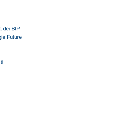
a dei BtP
gie Future
ti