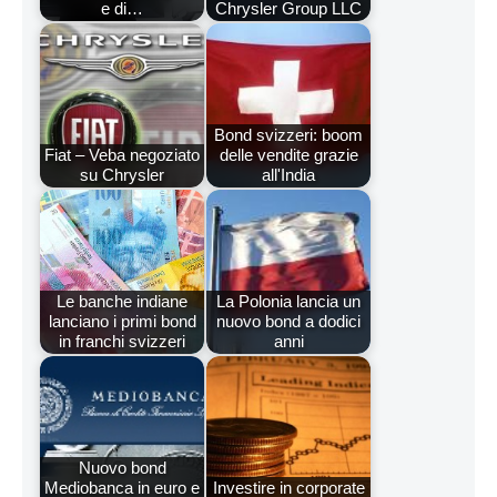
e di…
Chrysler Group LLC
Bond svizzeri: boom
Fiat – Veba negoziato
delle vendite grazie
su Chrysler
all'India
Le banche indiane
La Polonia lancia un
lanciano i primi bond
nuovo bond a dodici
in franchi svizzeri
anni
Nuovo bond
Mediobanca in euro e
Investire in corporate