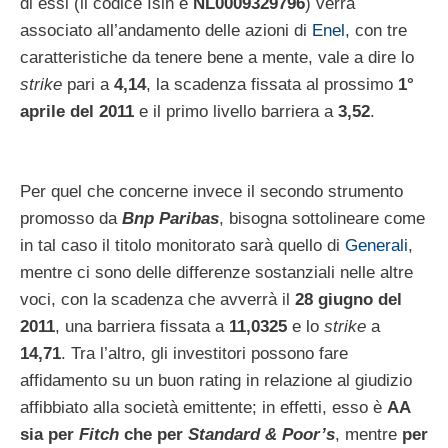
di essi (il codice Isin è
NL0009329796
) verrà
associato all’andamento delle azioni di
Enel
, con tre
caratteristiche da tenere bene a mente, vale a dire lo
strike
pari a
4,14
, la scadenza fissata al prossimo
1°
aprile del 2011
e il primo livello barriera a
3,52
.
Per quel che concerne invece il secondo strumento
promosso da
Bnp Paribas
, bisogna sottolineare come
in tal caso il titolo monitorato sarà quello di
Generali
,
mentre ci sono delle differenze sostanziali nelle altre
voci, con la scadenza che avverrà il
28 giugno del
2011
, una barriera fissata a
11,0325
e lo
strike
a
14,71
. Tra l’altro, gli investitori possono fare
affidamento su un buon rating in relazione al giudizio
affibbiato alla società emittente; in effetti, esso è
AA
sia per
Fitch
che per
Standard & Poor’s
, mentre
per