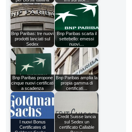
Bnp Paribas: tre nuovi
Bnp Paribas scarta il
prodotti lanciati sul
settebello: emessi
Sedex
nuovi…
Bnp Paribas propone
Bnp Paribas amplia la
cinque nuovi certificati
propia gamma di
a scadenza
certificati…
Credit Suisse lancia
I nuovi Bonus
sul Sedex un
Certificates di
certificato Callable