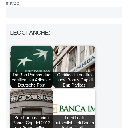
marzo
LEGGI ANCHE:
Da Bnp Paribas due
Certificati: i quattro
certificati su Adidas e
nuovi Bonus Cap di
Deutsche Post
Bnp Paribas
Bnp Paribas: primi
I certificati
Bonus Cap del 2012
autocallable di Banca
per Borsa Italiana
Imi sui titoli…