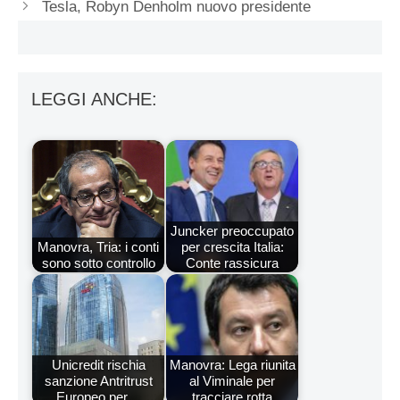
Tesla, Robyn Denholm nuovo presidente
LEGGI ANCHE:
Juncker preoccupato
Manovra, Tria: i conti
per crescita Italia:
sono sotto controllo
Conte rassicura
Unicredit rischia
Manovra: Lega riunita
sanzione Antritrust
al Viminale per
Europeo per…
tracciare rotta