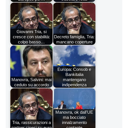
Giovanni Tria, si
cresce con stabilità:
Decreto famiglia, Tria:
colpo basso…
mancano coperture
Europa: Consob e
Bankitalia
Manovra, Salvini: mai
mantengano
ceduto su accordo
indipendenza
Manovra, ok dall'UE
ma bocciato
Tria, rassicurazioni a
innalzamento
partner cinesi su euro
contante