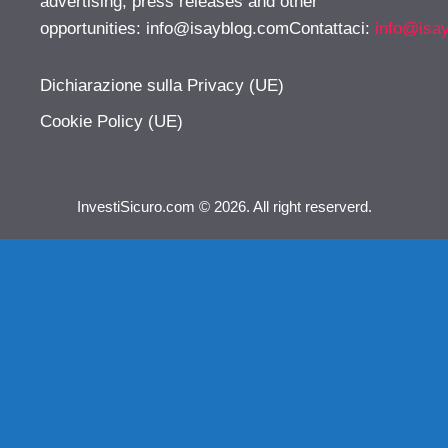
advertising, press releases and other
opportunities:
info@isayblog.comContattaci
:
info@isa
Dichiarazione sulla Privacy (UE)
Cookie Policy (UE)
InvestiSicuro.com © 2026. All right reserverd.