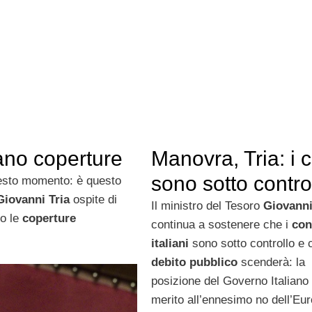
ano coperture
Manovra, Tria: i c
sono sotto contro
esto momento: è questo
Giovanni Tria
ospite di
Il ministro del Tesoro
Giovanni
o le
coperture
continua a sostenere che i
con
italiani
sono sotto controllo e c
debito pubblico
scenderà: la
posizione del Governo Italiano 
merito all’ennesimo no dell’Eu