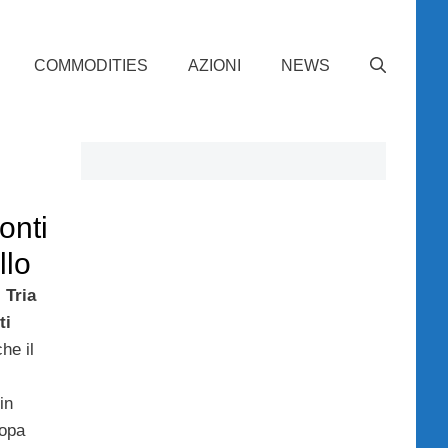
COMMODITIES
AZIONI
NEWS
onti
llo
 Tria
ti
he il
in
ropa