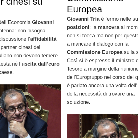
r cinesi su
Europea
Giovanni Tria
è fermo nelle s
 dell’Economia
Giovanni
posizioni
: la
manovra
al mom
ntenna: non bisogna
non si tocca ma non per quest
discussione l’
affidabilità
a mancare il dialogo con la
 I partner cinesi del
Commissione Europea
sulla 
aliano non devono temere
Così si è espresso il ministro 
testa né l’
uscita dall’euro
Tesoro a margine della riunion
paese.
dell’Eurogruppo nel corso del q
è parlato ancora una volta dell’I
della necessità di trovare una
soluzione.