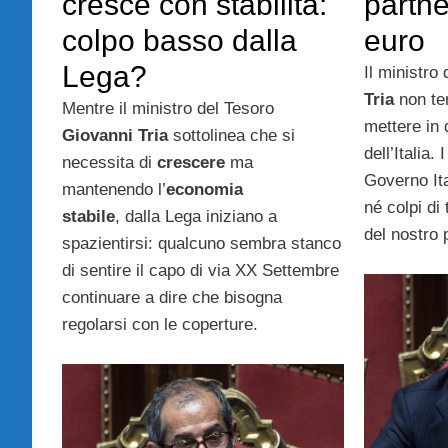
cresce con stabilità:
partne
colpo basso dalla
euro
Lega?
Il ministro
Tria
non te
Mentre il ministro del Tesoro
mettere in 
Giovanni Tria
sottolinea che si
dell’Italia.
necessita di
crescere
ma
Governo It
mantenendo l’
economia
né colpi di 
stabile
, dalla Lega iniziano a
del nostro 
spazientirsi: qualcuno sembra stanco
di sentire il capo di via XX Settembre
continuare a dire che bisogna
regolarsi con le coperture.