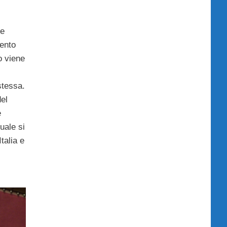
ue
ento
o viene
stessa.
del
e
uale si
talia e