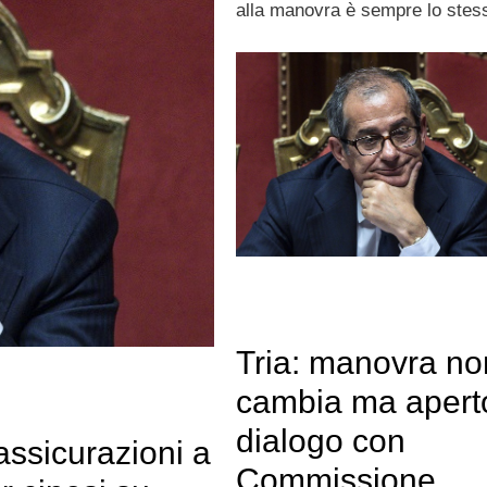
alla manovra è sempre lo stes
Tria: manovra no
cambia ma apert
dialogo con
rassicurazioni a
Commissione