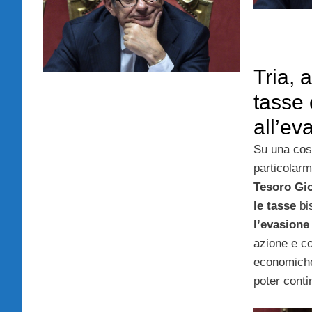
Tria, 
tasse 
all’ev
Su una cos
particolarm
Tesoro Gio
le tasse
bi
l’evasione
azione e co
economiche
poter conti