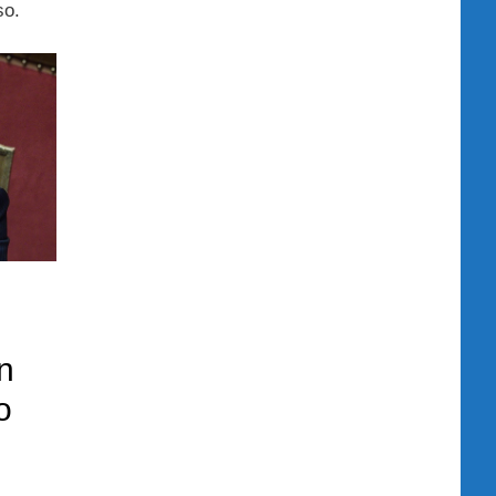
so.
n
o