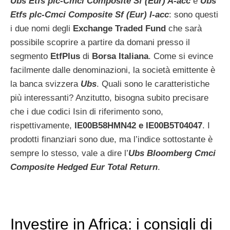
Ubs Etfs plc-Cmci Composite Sf (Eur) A-acc
e
Ubs
Etfs plc-Cmci Composite Sf (Eur) I-acc
: sono questi
i due nomi degli
Exchange Traded Fund
che sarà
possibile scoprire a partire da domani presso il
segmento
EtfPlus
di
Borsa Italiana
. Come si evince
facilmente dalle denominazioni, la società emittente è
la banca svizzera
Ubs
. Quali sono le caratteristiche
più interessanti? Anzitutto, bisogna subito precisare
che i due codici Isin di riferimento sono,
rispettivamente,
IE00B58HMN42 e IE00B5T04047
. I
prodotti finanziari sono due, ma l’indice sottostante è
sempre lo stesso, vale a dire l’
Ubs Bloomberg Cmci
Composite Hedged Eur Total Return
.
Investire in Africa: i consigli di