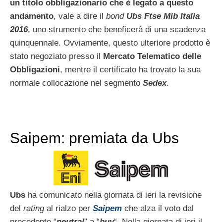
un titolo obbligazionario che è legato a questo
andamento
, vale a dire il
bond
Ubs Ftse Mib Italia
2016
, uno strumento che beneficerà di una scadenza
quinquennale. Ovviamente, questo ulteriore prodotto è
stato negoziato presso il
Mercato Telematico delle
Obbligazioni
, mentre il certificato ha trovato la sua
normale collocazione nel segmento
Sedex
.
Saipem: premiata da Ubs
Ubs
ha comunicato nella giornata di ieri la revisione
del
rating
al rialzo per
Saipem
che alza il voto dal
precedente “
neutral
” a “
buy
“. Nella giornata di ieri il