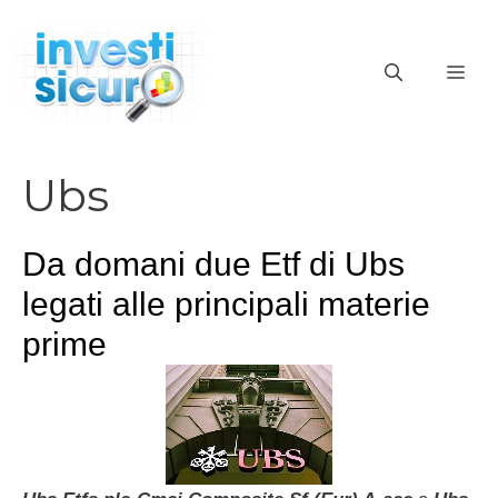
Vai
al
ME
contenuto
Ubs
Da domani due Etf di Ubs
legati alle principali materie
prime