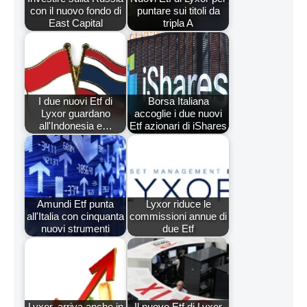
con il nuovo fondo di
puntare sui titoli da
East Capital
tripla A
I due nuovi Etf di
Borsa Italiana
Lyxor guardano
accoglie i due nuovi
all'Indonesia e…
Etf azionari di iShares
Amundi Etf punta
Lyxor riduce le
all'Italia con cinquanta
commissioni annue di
nuovi strumenti
due Etf
Lyxor, arriva anche in
Il nuovo Etf di Lyxor