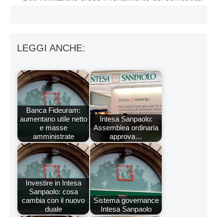
LEGGI ANCHE:
Banca Fideuram:
aumentano utile netto
Intesa Sanpaolo:
e masse
Assemblea ordinaria
amministrate
approva…
Investire in Intesa
Sanpaolo: cosa
cambia con il nuovo
Sistema governance
duale
Intesa Sanpaolo