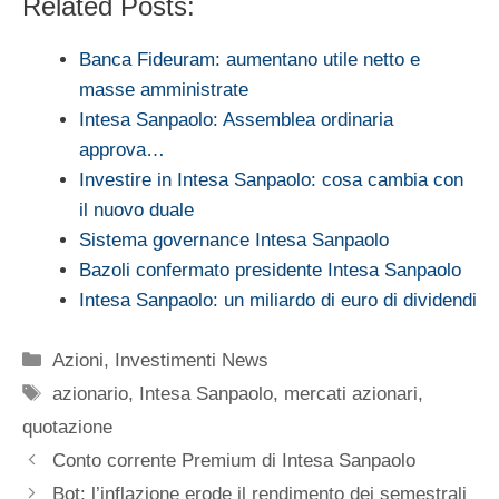
Related Posts:
Banca Fideuram: aumentano utile netto e
masse amministrate
Intesa Sanpaolo: Assemblea ordinaria
approva…
Investire in Intesa Sanpaolo: cosa cambia con
il nuovo duale
Sistema governance Intesa Sanpaolo
Bazoli confermato presidente Intesa Sanpaolo
Intesa Sanpaolo: un miliardo di euro di dividendi
Categorie
Azioni
,
Investimenti News
Tag
azionario
,
Intesa Sanpaolo
,
mercati azionari
,
quotazione
Conto corrente Premium di Intesa Sanpaolo
Bot: l’inflazione erode il rendimento dei semestrali