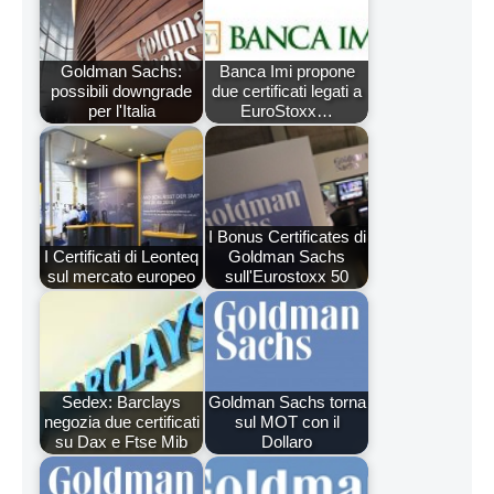
Goldman Sachs:
Banca Imi propone
possibili downgrade
due certificati legati a
per l'Italia
EuroStoxx…
I Bonus Certificates di
I Certificati di Leonteq
Goldman Sachs
sul mercato europeo
sull'Eurostoxx 50
Sedex: Barclays
Goldman Sachs torna
negozia due certificati
sul MOT con il
su Dax e Ftse Mib
Dollaro