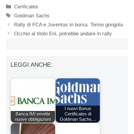
Categorie
Cerificates
Tag
Goldman Sachs
Rally di FCA e Juventus in borsa. Torino gongola
Occhio al titolo Eni, potrebbe andare in rally
LEGGI ANCHE:
I nuovi Bonus
Banca IMI emette
Certificates di
nuove obbligazioni
Goldman Sachs…