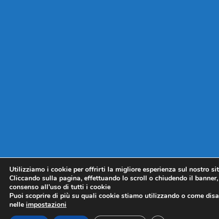
Utilizziamo i cookie per offrirti la migliore esperienza sul nostro si
Cliccando sulla pagina, effettuando lo scroll o chiudendo il banner, 
consenso all’uso di tutti i cookie
Puoi scoprire di più su quali cookie stiamo utilizzando o come disat
nelle
impostazioni