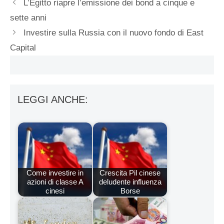
L’Egitto riapre l’emissione dei bond a cinque e
sette anni
Investire sulla Russia con il nuovo fondo di East
Capital
LEGGI ANCHE:
Come investire in
Crescita Pil cinese
azioni di classe A
deludente influenza
cinesi
Borse