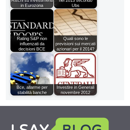
Rischi su investimenti
nel 2013 secondo
in Eurozona
Ubs
Rating S&P non
Quali sono le
influenzati da
previsioni sui mercati
decisioni BCE
azionari per il 2014?
Bce, allarme per
Investire in Generali
stabilità banche
novembre 2012