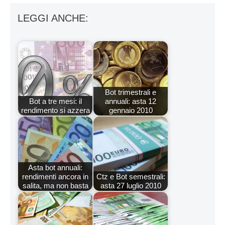
LEGGI ANCHE:
Bot trimestrali e
Bot a tre mesi: il
annuali: asta 12
rendimento si azzera
gennaio 2010
Asta bot annuali:
rendimenti ancora in
Ctz e Bot semestrali:
salita, ma non basta
asta 27 luglio 2010