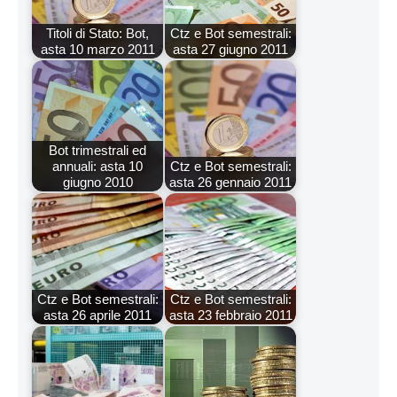
Titoli di Stato: Bot,
Ctz e Bot semestrali:
asta 10 marzo 2011
asta 27 giugno 2011
Bot trimestrali ed
annuali: asta 10
Ctz e Bot semestrali:
giugno 2010
asta 26 gennaio 2011
Ctz e Bot semestrali:
Ctz e Bot semestrali:
asta 26 aprile 2011
asta 23 febbraio 2011