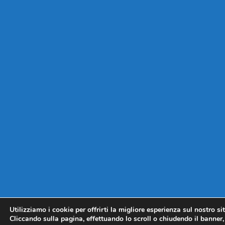
Utilizziamo i cookie per offrirti la migliore esperienza sul nostro si
Cliccando sulla pagina, effettuando lo scroll o chiudendo il banner, 