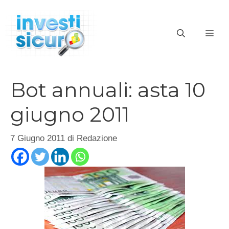
Vai
al
ME
contenuto
Bot annuali: asta 10
giugno 2011
7 Giugno 2011
di
Redazione