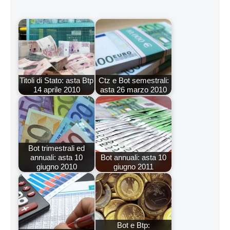
Titoli di Stato: asta Btp
Ctz e Bot semestrali:
14 aprile 2010
asta 26 marzo 2010
Bot trimestrali ed
annuali: asta 10
Bot annuali: asta 10
giugno 2010
giugno 2011
Bot e Btp: