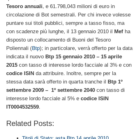
Tesoro annuali
, e 61.798,043 milioni di euro in
circolazione di Bot semestrali. Per chi invece volesse
puntare sui titoli pubblici, sempre a tasso fisso, ma
con scadenze più lunghe, il 13 gennaio 2010 il
Mef
ha
disposto un collocamento di Buoni del Tesoro
Poliennali (
Btp
); in particolare, verrà offerto per la data
indicata il nuovo
Btp 15 gennaio 2010 – 15 aprile
2015
con tasso di interesse lordo facciale al 3% e con
codice ISIN
da attribuire. Inoltre, sempre per la
stessa data sarà offerto in quarta tranche il
Btp 1º
settembre 2009 – 1º settembre 2040
con tasso di
interesse lordo facciale al 5% e
codice ISIN
IT0004532559
.
Related Posts:
Titoli di Stato: asta Btp 14 aprile 2010