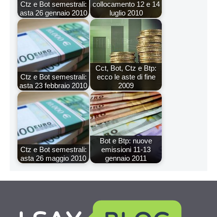
Ctz e Bot semestrali:
collocamento 12 e 14
asta 26 gennaio 2010
luglio 2010
Cct, Bot, Ctz e Btp:
Ctz e Bot semestrali:
ecco le aste di fine
asta 23 febbraio 2010
2009
Bot e Btp: nuove
Ctz e Bot semestrali:
emissioni 11-13
asta 26 maggio 2010
gennaio 2011