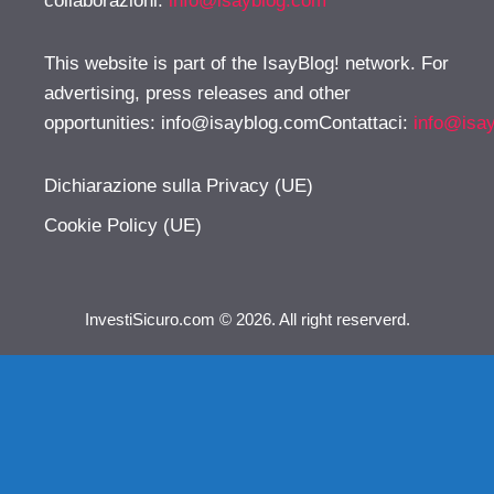
collaborazioni:
info@isayblog.com
This website is part of the IsayBlog! network. For
advertising, press releases and other
opportunities:
info@isayblog.comContattaci
:
info@isa
Dichiarazione sulla Privacy (UE)
Cookie Policy (UE)
InvestiSicuro.com © 2026. All right reserverd.