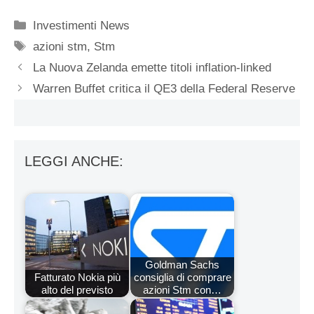
Categorie
Investimenti News
Tag
azioni stm
,
Stm
La Nuova Zelanda emette titoli inflation-linked
Warren Buffet critica il QE3 della Federal Reserve
LEGGI ANCHE:
Goldman Sachs
Fatturato Nokia più
consiglia di comprare
alto del previsto
azioni Stm con…