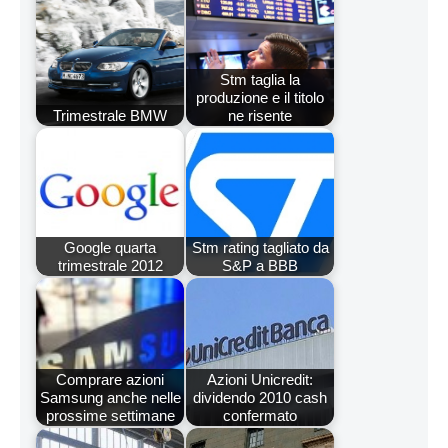
Stm taglia la
produzione e il titolo
Trimestrale BMW
ne risente
Google quarta
Stm rating tagliato da
trimestrale 2012
S&P a BBB
Comprare azioni
Azioni Unicredit:
Samsung anche nelle
dividendo 2010 cash
prossime settimane
confermato