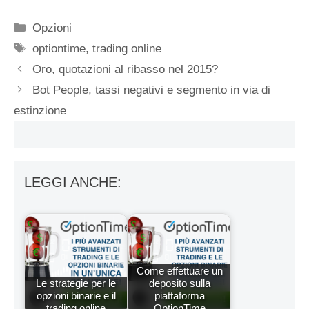
Categorie
Opzioni
Tag
optiontime
,
trading online
Oro, quotazioni al ribasso nel 2015?
Bot People, tassi negativi e segmento in via di
estinzione
LEGGI ANCHE:
Come effettuare un
Le strategie per le
deposito sulla
opzioni binarie e il
piattaforma
trading online
OptionTime