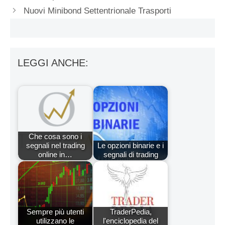
Nuovi Minibond Settentrionale Trasporti
LEGGI ANCHE:
Che cosa sono i
segnali nel trading
Le opzioni binarie e i
online in…
segnali di trading
Sempre più utenti
TraderPedia,
utilizzano le
l'enciclopedia del