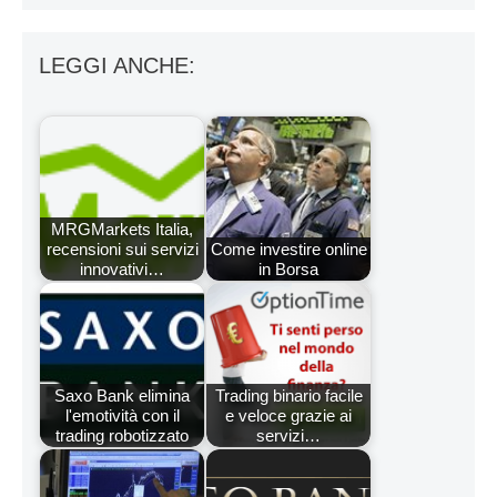
LEGGI ANCHE:
MRGMarkets Italia,
recensioni sui servizi
Come investire online
innovativi…
in Borsa
Saxo Bank elimina
Trading binario facile
l'emotività con il
e veloce grazie ai
trading robotizzato
servizi…