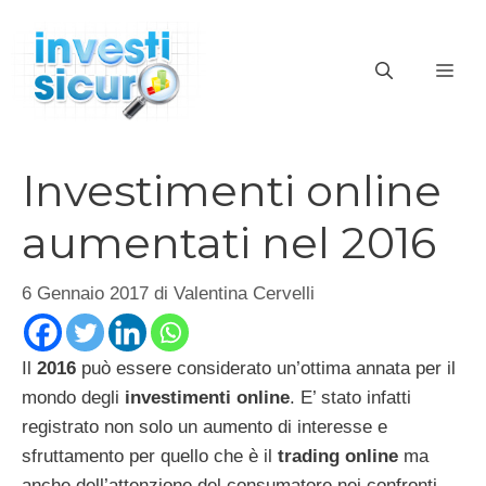
Vai
al
ME
contenuto
Investimenti online
aumentati nel 2016
6 Gennaio 2017
di
Valentina Cervelli
Il
2016
può essere considerato un’ottima annata per il
mondo degli
investimenti online
. E’ stato infatti
registrato non solo un aumento di interesse e
sfruttamento per quello che è il
trading online
ma
anche dell’attenzione del consumatore nei confronti