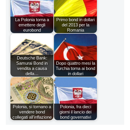
La Polonia torna a
Primo bond in dollari
emettere degli
del 2013 per la
eurobond
Romania
Deutsche Bank:
Samurai Bond in
Dopo quattro mesi la
vendita a causa
Turchia torna ai bond
della…
in dollari
Polonia, si tornano a
Polonia, fra dieci
vendere bond
giorni il lancio dei
collegati all'inflazione
bond governativi