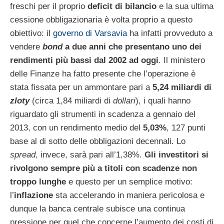
freschi per il proprio
deficit di bilancio
e la sua ultima
cessione obbligazionaria è volta proprio a questo
obiettivo: il
governo di Varsavia
ha infatti provveduto a
vendere
bond
a due anni che presentano uno dei
rendimenti più bassi dal 2002 ad oggi
. Il ministero
delle Finanze ha fatto presente che l’operazione è
stata fissata per un ammontare pari a
5,24 miliardi di
zloty
(circa 1,84 miliardi di
dollari
), i quali hanno
riguardato gli strumenti in scadenza a gennaio del
2013, con un rendimento medio del
5,03%
, 127 punti
base al di sotto delle obbligazioni decennali. Lo
spread
, invece, sarà pari all’1,38%.
Gli investitori si
rivolgono sempre più a titoli con scadenze non
troppo lunghe
e questo per un semplice motivo:
l’
inflazione
sta accelerando in maniera pericolosa e
dunque la banca centrale subisce una continua
pressione per quel che concerne l’aumento dei costi di