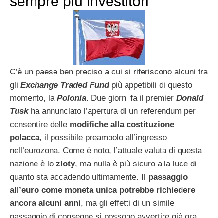
sempre più investitori
C’è un paese ben preciso a cui si riferiscono alcuni tra
gli
Exchange Traded Fund
più appetibili di questo
momento, la
Polonia
. Due giorni fa il premier
Donald
Tusk
ha annunciato l’apertura di un referendum per
consentire delle
modifiche alla costituzione
polacca
, il possibile preambolo all’ingresso
nell’eurozona. Come è noto, l’attuale valuta di questa
nazione è lo
zloty
, ma nulla è più sicuro alla luce di
quanto sta accadendo ultimamente.
Il passaggio
all’euro come moneta unica potrebbe richiedere
ancora alcuni anni
, ma gli effetti di un simile
passaggio di consegne si possono avvertire già ora