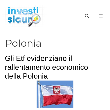
Vai
al
ME
contenuto
Polonia
Gli Etf evidenziano il
rallentamento economico
della Polonia