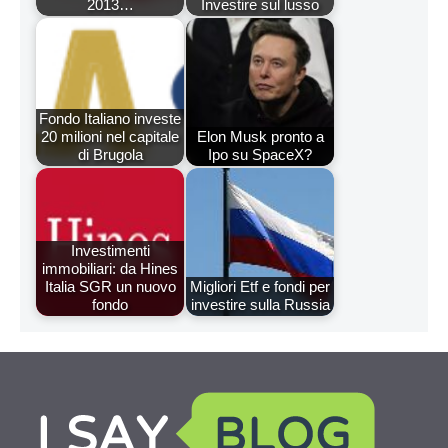
2013…
Investire sul lusso
Fondo Italiano investe
20 milioni nel capitale
Elon Musk pronto a
di Brugola
Ipo su SpaceX?
Investimenti
immobiliari: da Hines
Italia SGR un nuovo
Migliori Etf e fondi per
fondo
investire sulla Russia